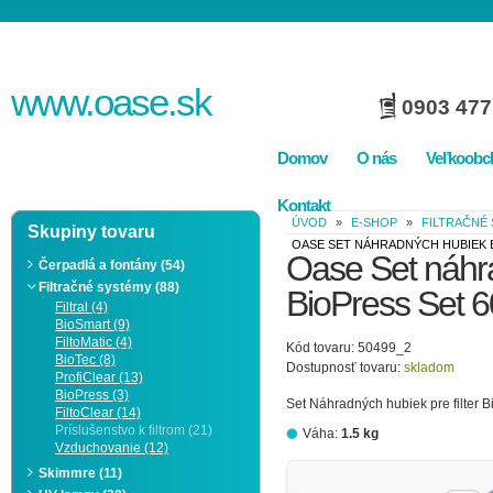
www.
oase
.sk
0903 477
Domov
O nás
Veľkoobc
Kontakt
ÚVOD
»
E-SHOP
»
FILTRAČNÉ
Skupiny tovaru
OASE SET NÁHRADNÝCH HUBIEK B
Oase Set náhr
Čerpadlá a fontány (54)
Filtračné systémy (88)
BioPress Set 
Filtral (4)
BioSmart (9)
FiltoMatic (4)
Kód tovaru: 50499_2
BioTec (8)
Dostupnosť tovaru:
skladom
ProfiClear (13)
BioPress (3)
Set Náhradných hubiek pre filter 
FiltoClear (14)
Príslušenstvo k filtrom (21)
Váha:
1.5 kg
Vzduchovanie (12)
Skimmre (11)