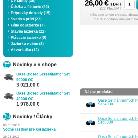
UV lampy (30)
26,00 €
s DPH
Údržba a čistenie (20)
21,14 € bez DPH
Prípravky do vody (15)
Svetlo a prúd (22)
= 10% z hodnoty nákupu = zľa
Fólie do jazierka (7)
Stavba jazierka (22)
Plávacie jazierko (0)
Jazierko v zime (3)
Akvaristika (12)
Novinky v e-shope
Oase BioTec ScreenMatic² Set
90000 OC
3 021,00 €
Názov produktu
Oase BioTec ScreenMatic² Set
40000 OC
Oase Set náhradných h
1 978,00 €
Set 4000
Novinky / Články
Oase Set náhradných h
Set 8000
05.05.2018
Vodné rastliny pre koi jazierka
Oase Set náhradných h
29.08.2017