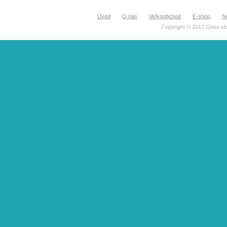
Úvod
O nás
Veľkoobchod
E-shop
N
Copyright © 2012 Oase.sk