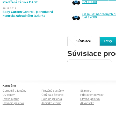
Set 10000
Predĺžená záruka OASE
28.11.2016
Easy Garden Control - jednoduchá
Oase Set náhradných h
kontrola záhradného jazierka
Set 12000
Súvisiace
Fotky
Súvisiace pro
produkty
Kategórie
Čerpadlá a fontány
Filtračné systémy
Skimmre
UV lampy
Údržba a čistenie
Prípravky do vody
Svetlo a prúd
Fólie do jazierka
Stavba jazierka
Plávacie jazierko
Jazierko v zime
Akvaristika