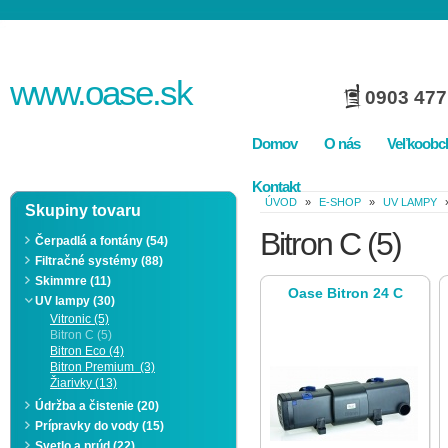
www.
oase
.sk
0903 477
Domov
O nás
Veľkoobc
Kontakt
ÚVOD
»
E-SHOP
»
UV LAMPY
Skupiny tovaru
Bitron C
(5)
Čerpadlá a fontány (54)
Filtračné systémy (88)
Skimmre (11)
Oase Bitron 24 C
UV lampy (30)
Vitronic (5)
Bitron C (5)
Bitron Eco (4)
Bitron Premium (3)
Žiarivky (13)
Údržba a čistenie (20)
Prípravky do vody (15)
Svetlo a prúd (22)