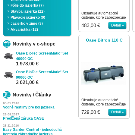
Fólie do jazierka (7)
Stavba jazierka (22)
Obsahuje automatické
Plávacie jazierko (0)
čistenie, ktoré zabezpečuje
plný svetelný výkon
Jazierko v zime (3)
483,00 €
Detail »
žiarivky. Permanentný
Akvaristika (12)
magnet zabraňuje
zavápneniu dôležitých častí
čerpadla a filtrov. Obsahuje
Oase Bitron 110 C
inšpekčný priezor na
Novinky v e-shope
zistenie funkčnosti žiarivky.
Jednoduchá montáž na
Oase BioTec ScreenMatic² Set
filtre OASE Screenmatic.
40000 OC
24W, maximálny prietok
1 978,00 €
15.000 l/hod, efektívne
ožiarenie 3.500 l/hod.
Oase BioTec ScreenMatic² Set
90000 OC
3 021,00 €
Novinky / Články
Obsahuje automatické
05.05.2018
čistenie, ktoré zabezpečuje
Vodné rastliny pre koi jazierka
plný svetelný výkon
729,00 €
Detail »
žiarivky. Permanentný
29.08.2017
magnet zabraňuje
Predĺžená záruka OASE
zavápneniu dôležitých častí
čerpadla a filtrov. Obsahuje
28.11.2016
Easy Garden Control - jednoduchá
inšpekčný priezor na
zistenie funkčnosti žiarivky.
kontrola záhradného jazierka