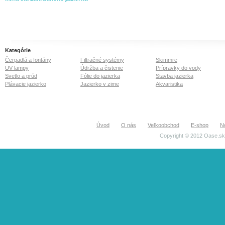
Jednoduchá montáž na
filtre OASE Screenmatic.
110W, maximálny prietok
40.000 l/hod, efektívne
ožiarenie 12.000 l/hod .
Kategórie
Čerpadlá a fontány
Filtračné systémy
Skimmre
UV lampy
Údržba a čistenie
Prípravky do vody
Svetlo a prúd
Fólie do jazierka
Stavba jazierka
Plávacie jazierko
Jazierko v zime
Akvaristika
Úvod
O nás
Veľkoobchod
E-shop
N
Copyright © 2012 Oase.sk