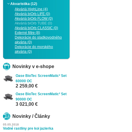
Akvaristika (12)
Akváriá HighLine (4)
Akváriá biOrb LIFE (0)
Akváriá biOrb FLOW (0)
Akváriá biOrb TUBE (0)
Akváriá biOrb CLASSIC (0)
Externé filtre (8)
Dekorácie do sladkovodného
akvária (0)
Dekorácie do morského
akvária (0)
Novinky v e-shope
Oase BioTec ScreenMatic² Set
60000 OC
2 259,00 €
Oase BioTec ScreenMatic² Set
90000 OC
3 021,00 €
Novinky / Články
05.05.2018
Vodné rastliny pre koi jazierka