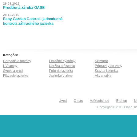
29.08.2017
Predĺžená záruka OASE
28.11.2016
Easy Garden Control - jednoduchá
kontrola záhradného jazierka
Kategórie
Čerpadlá a fontány
Filtračné systémy
Skimmre
UV lampy
Údržba a čistenie
Prípravky do vody
Svetlo a prúd
Fólie do jazierka
Stavba jazierka
Plávacie jazierko
Jazierko v zime
Akvaristika
Úvod
O nás
Veľkoobchod
E-shop
N
Copyright © 2012 Oase.sk