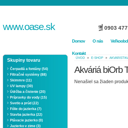
www.
oase
.sk
0903 477
Domov
O nás
Veľkoobc
Kontakt
ÚVOD
»
E-SHOP
»
AKVARISTIK
Skupiny tovaru
Akváriá biOrb
Čerpadlá a fontány (54)
Filtračné systémy (88)
Skimmre (11)
Nenašiel sa žiaden produk
UV lampy (30)
Údržba a čistenie (20)
Prípravky do vody (15)
Svetlo a prúd (22)
Fólie do jazierka (7)
Stavba jazierka (22)
Plávacie jazierko (0)
Jazierko v zime (3)