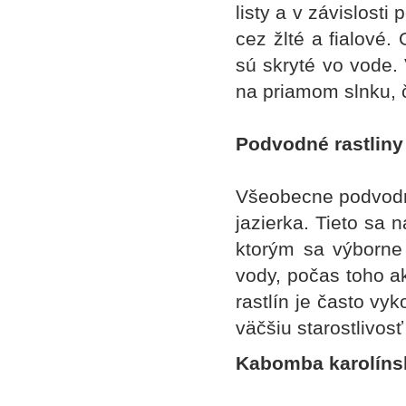
listy a v závislost
cez žlté a fialové.
sú skryté vo vode. 
na priamom slnku, č
Podvodné rastliny
Všeobecne podvodné
jazierka. Tieto sa n
ktorým sa výborne 
vody, počas toho ak
rastlín je často vy
väčšiu starostlivos
Kabomba karolínsk