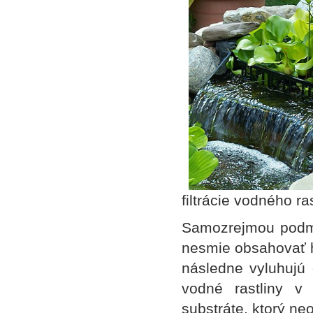
filtrácie vodného r
Samozrejmou podmie
nesmie obsahovať hl
následne vyluhujú 
vodné rastliny v
substráte, ktorý ne