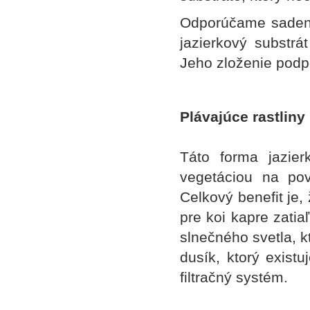
Odporúčame sadenie
jazierkový substr
Jeho zloženie podpo
Plávajúce rastliny
Táto forma jazier
vegetáciou na pov
Celkový benefit je,
pre koi kapre zatia
slnečného svetla, k
dusík, ktorý existu
filtračný systém.