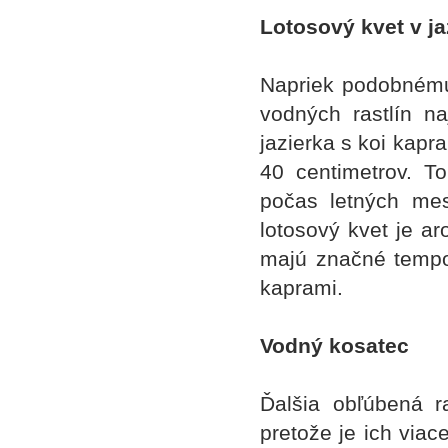
Lotosový kvet v ja
Napriek podobnému
vodných rastlín na
jazierka s koi kapr
40 centimetrov. T
počas letných me
lotosový kvet je a
majú značné tempo 
kaprami.
Vodný kosatec
Ďalšia obľúbená ra
pretože je ich viac