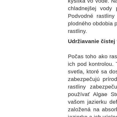
kyslíka vo vode. N
chladnejšej vody
Podvodné rastliny
plodného obdobia pr
rastliny.
Udržiavanie čistej
Počas toho ako ras
ich pod kontrolou. 
svetla, ktoré sa do
zabezpečujú prírod
rastliny zabezpeč
používať Algae S
vašom jazierku defi
založená na absorb
jazierko a ich výsle