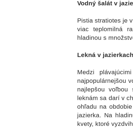
Vodný šalát v jazi
Pistia stratiotes je
viac teplomilná ra
hladinou s množstv
Lekná v jazierkach
Medzi plávajúcim
najpopulárnejšou v
najlepšou voľbou
leknám sa darí v ch
ohľadu na obdobi
jazierka. Na hladi
kvety, ktoré vyzdvi