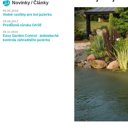
Novinky / Články
05.05.2018
Vodné rastliny pre koi jazierka
29.08.2017
Predĺžená záruka OASE
28.11.2016
Easy Garden Control - jednoduchá
kontrola záhradného jazierka