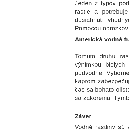
Jeden z typov podv
rastie a potrebuj
dosiahnutí vhodn
Pomocou odrezkov 
Americká vodná trá
Tomuto druhu rast
výnimkou bielych 
podvodné. Výborne
kaprom zabezpečuj
čas sa bohato olist
sa zakorenia. Týmt
Záver
Vodné rastliny s