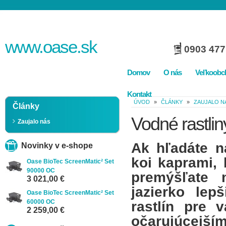
www.
oase
.sk
0903 477
Domov
O nás
Veľkoobc
Kontakt
ÚVOD
»
ČLÁNKY
»
ZAUJALO N
Články
Vodné rastliny
Zaujalo nás
Ak hľadáte na
Novinky v e-shope
koi kaprami, 
Oase BioTec ScreenMatic² Set
90000 OC
premýšľate 
3 021,00 €
jazierko le
Oase BioTec ScreenMatic² Set
60000 OC
rastlín pre 
2 259,00 €
očarujúcejším