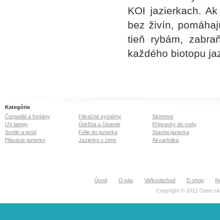
KOI jazierkach. Ak
bez živín, pomáhajú
tieň rybám, zabra
každého biotopu jaz
Kategórie
Čerpadlá a fontány
Filtračné systémy
Skimmre
UV lampy
Údržba a čistenie
Prípravky do vody
Svetlo a prúd
Fólie do jazierka
Stavba jazierka
Plávacie jazierko
Jazierko v zime
Akvaristika
Úvod
O nás
Veľkoobchod
E-shop
N
Copyright © 2012 Oase.sk