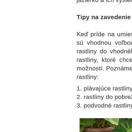
Tipy na zavedenie 
Keď príde na umiest
sú vhodnou voľbo
rastliny do vhodn
rastliny, ktoré ch
možností. Poznáme 
rastliny:
1. plávajúce rastlin
2. rastliny do pobr
3. podvodné rastlin