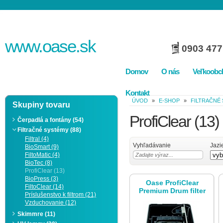
www.
oase
.sk
0903 477
Domov
O nás
Veľkoobc
Kontakt
ÚVOD
»
E-SHOP
»
FILTRAČNÉ
Skupiny tovaru
ProfiClear
(13)
Čerpadlá a fontány (54)
Filtračné systémy (88)
Filtral (4)
Vyhľadávanie
Jazi
BioSmart (9)
FiltoMatic (4)
BioTec (8)
ProfiClear (13)
BioPress (3)
Oase ProfiClear
FiltoClear (14)
Premium Drum filter
Príslušenstvo k filtrom (21)
gravity-fed EGC
Vzduchovanie (12)
Skimmre (11)