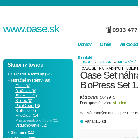
www.
oase
.sk
0903 477
Domov
O nás
Veľkoobc
Kontakt
ÚVOD
»
E-SHOP
»
FILTRAČNÉ
Skupiny tovaru
OASE SET NÁHRADNÝCH HUBIEK B
Oase Set náhr
Čerpadlá a fontány (54)
Filtračné systémy (88)
BioPress Set 
Filtral (4)
BioSmart (9)
FiltoMatic (4)
Kód tovaru: 50499_5
BioTec (8)
Dostupnosť tovaru:
skladom
ProfiClear (13)
BioPress (3)
Set Náhradných hubiek pre filter 
FiltoClear (14)
Príslušenstvo k filtrom (21)
Váha:
1.5 kg
Vzduchovanie (12)
Skimmre (11)