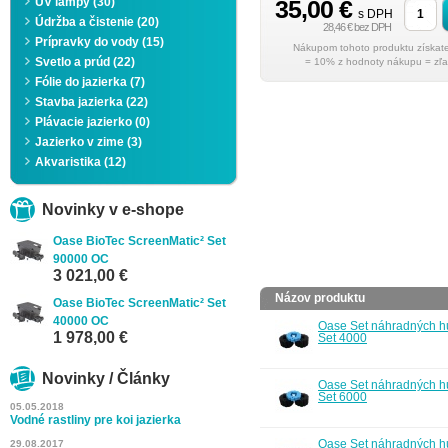
UV lampy (30)
35,00 €
s DPH
Údržba a čistenie (20)
28,46 € bez DPH
Prípravky do vody (15)
Svetlo a prúd (22)
= 10% z hodnoty nákupu = zľa
Fólie do jazierka (7)
Stavba jazierka (22)
Plávacie jazierko (0)
Jazierko v zime (3)
Akvaristika (12)
Novinky v e-shope
Oase BioTec ScreenMatic² Set
90000 OC
3 021,00 €
Názov produktu
Oase BioTec ScreenMatic² Set
40000 OC
Oase Set náhradných h
1 978,00 €
Set 4000
Novinky / Články
Oase Set náhradných h
Set 6000
05.05.2018
Vodné rastliny pre koi jazierka
Oase Set náhradných h
29.08.2017