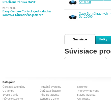
Set 8000
Predĺžená záruka OASE
28.11.2016
Easy Garden Control - jednoduchá
Oase Set náhradných h
kontrola záhradného jazierka
Set 10000
Súvisiace
Fotky
Súvisiace pro
produkty
Kategórie
Čerpadlá a fontány
Filtračné systémy
Skimmre
UV lampy
Údržba a čistenie
Prípravky do vody
Svetlo a prúd
Fólie do jazierka
Stavba jazierka
Plávacie jazierko
Jazierko v zime
Akvaristika