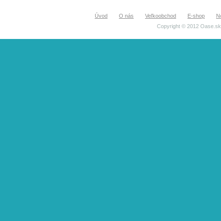
Úvod
O nás
Veľkoobchod
E-shop
N
Copyright © 2012 Oase.sk