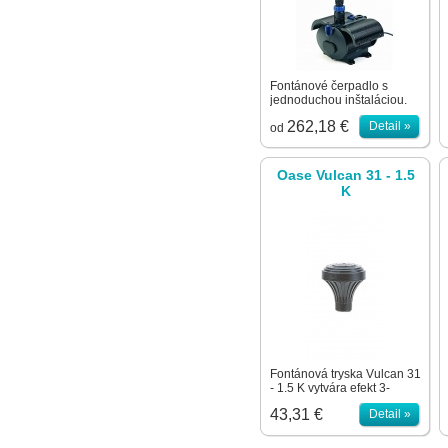
Fontánové čerpadlo s
jednoduchou inštaláciou.
Pôvodné označenie
262,18 €
Detail »
Nautilus. Mechanicky
od
nastaviteľný prietok. Vrchnú
časť je možné umiestniť do
plytšej vody. Teleskopický
Oase Vulcan 31 - 1.5
nástavec od 30 cm do max.
K
52 cm. Súčasťou balenia
nástavec Vulkan
Fontánová tryska Vulcan 31
- 1.5 K vytvára efekt 3-
poschodovej fontány s
43,31 €
Detail »
celkovo 31 otvormi
priemeru 1,5mm.