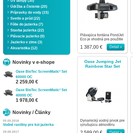
UV lampy (30)
Údržba a čistenie (20)
Prípravky do vody (15)
Svetlo a prúd (22)
Fólie do jazierka (7)
Stavba jazierka (22)
Plávajúca fontána PondJet
Plávacie jazierko (0)
Eco je vhodná pre použitie
Jazierko v zime (3)
do okrasných jazierok. Je
1 387,00 €
Detail »
pripravená na okamžité
Akvaristika (12)
použitie – v sete je
čerpadlo, plávajúca fontána
a multifunkčná tryska. Ako
Oase Jumping Jet
Novinky v e-shope
príslušenstvo je ku fontáne
Rainbow Star Set
možné dokúpiť sadu
Oase BioTec ScreenMatic² Set
osvetlenia a trysky s
rôznymi efektami.
60000 OC
Energeticky úsporné
2 259,00 €
prevedenie vďaka novému
typu motora ušetrí až do
Oase BioTec ScreenMatic² Set
60% elektrickej energie v
40000 OC
porovnaní s
1 978,00 €
predchádzajúcim modelom.
Nastaviteľný efekt trysiek až
do výšky troch metrov.
Novinky / Články
Patentovaná…
Dynamický vodný prvok pre
05.05.2018
Vodné rastliny pre koi jazierka
vzrušujúcu atmosféru.
Čistý, extrémne presný lúč
29.08.2017
2 589,00 €
Detail »