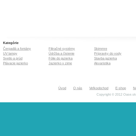
• napojenie: 13mm / ½"
• materiál: plast
• priemer vodného lúča v
závislosti od použitého
čerpadla: 25-100 cm
• výška vodného lúča v
závislosti od použitého
čerpadla: 45-155 cm
Kategórie
Čerpadlá a fontány
Filtračné systémy
Skimmre
UV lampy
Údržba a čistenie
Prípravky do vody
Svetlo a prúd
Fólie do jazierka
Stavba jazierka
Plávacie jazierko
Jazierko v zime
Akvaristika
Úvod
O nás
Veľkoobchod
E-shop
N
Copyright © 2012 Oase.sk