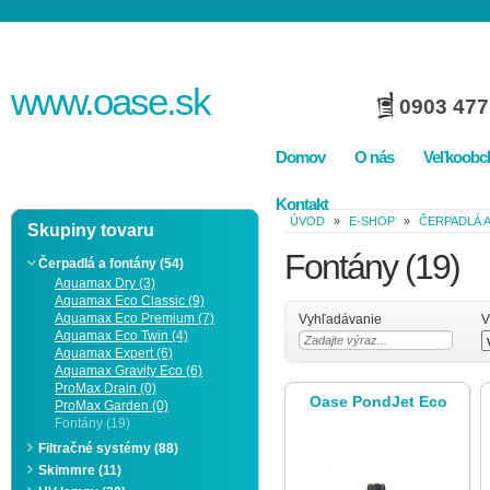
www.
oase
.sk
0903 477
Domov
O nás
Veľkoobc
Kontakt
ÚVOD
»
E-SHOP
»
ČERPADLÁ 
Skupiny tovaru
Fontány
(19)
Čerpadlá a fontány (54)
Aquamax Dry (3)
Aquamax Eco Classic (9)
Aquamax Eco Premium (7)
Vyhľadávanie
V
Aquamax Eco Twin (4)
Aquamax Expert (6)
Aquamax Gravity Eco (6)
ProMax Drain (0)
Oase PondJet Eco
ProMax Garden (0)
Fontány (19)
Filtračné systémy (88)
Skimmre (11)