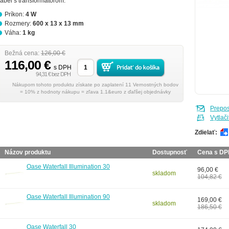
ábel s transformátorom.
Príkon:
4 W
Rozmery:
600 x 13 x 13 mm
Váha:
1 kg
Bežná cena:
126,00 €
116,00 €
s DPH
94,31 € bez DPH
Nákupom tohoto produktu získate po zaplatení 11 Vernostných bodov
= 10% z hodnoty nákupu = zľava 1.1&euro z ďaľšej objednávky
Prepo
Vytlači
Zdielať:
Názov produktu
Dostupnosť
Cena s D
Oase Waterfall Illumination 30
96,00 €
skladom
104,82 €
Oase Waterfall Illumination 90
169,00 €
skladom
186,50 €
Oase Waterfall 30