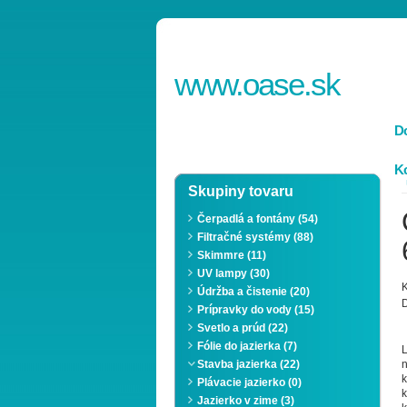
www.
oase
.sk
D
Ko
Skupiny tovaru
Čerpadlá a fontány (54)
Filtračné systémy (88)
Skimmre (11)
UV lampy (30)
K
Údržba a čistenie (20)
D
Prípravky do vody (15)
Svetlo a prúd (22)
Fólie do jazierka (7)
L
Stavba jazierka (22)
Plávacie jazierko (0)
Jazierko v zime (3)