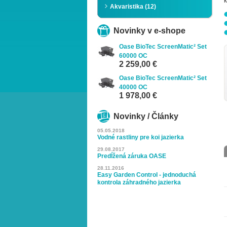
k
Akvaristika (12)
Novinky v e-shope
Oase BioTec ScreenMatic² Set
60000 OC
2 259,00 €
Oase BioTec ScreenMatic² Set
Zoom
40000 OC
1 978,00 €
Novinky / Články
05.05.2018
Vodné rastliny pre koi jazierka
29.08.2017
Predĺžená záruka OASE
28.11.2016
Easy Garden Control - jednoduchá
kontrola záhradného jazierka