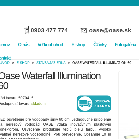
0903 477 774
oase@oase.sk
omov
O nás
Veľkoobchod
E-shop
Články
Fotogaléria
ntakt
ÚVOD
»
E-SHOP
»
STAVBA JAZIERKA
»
OASE WATERFALL ILLUMINATION 60
Oase Waterfall Illumination
60
ód tovaru: 50704_5
ostupnosť tovaru:
skladom
ED osvetlenie pre vodopády šírky 60 cm. Jednoduché pripojenie
na nerezový vodopád OASE vďaka inovatívnym plastovým
konektorom. Osvetlenie produkuje teplú bielu farbu. Vysoko
kvalitné nerezové vodeodolné IP68 prevedenie. Obsahuje 10 m