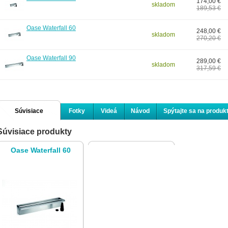
174,00 €
skladom
189,53 €
Oase Waterfall 60
248,00 €
skladom
270,20 €
Oase Waterfall 90
289,00 €
skladom
317,59 €
Súvisiace
Fotky
Videá
Návod
Spýtajte sa na produk
Súvisiace produkty
produkty
Oase Waterfall 60