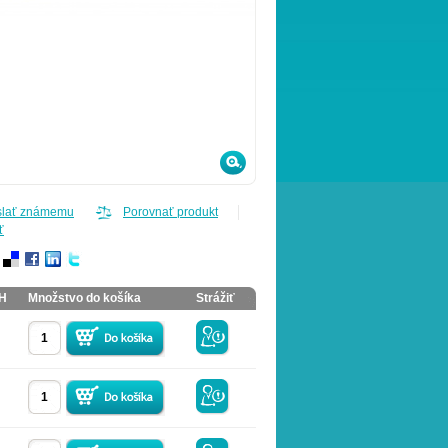
slať známemu
Porovnať produkt
ť
PH
Množstvo do košíka
Strážiť