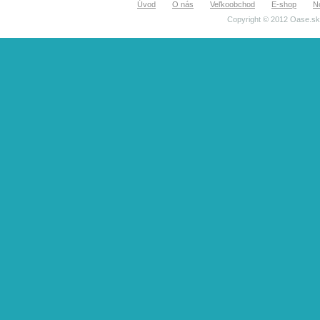
Úvod
O nás
Veľkoobchod
E-shop
N
Copyright © 2012 Oase.sk