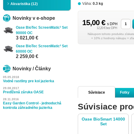
Váha:
0.3 kg
Akvaristika (12)
Novinky v e-shope
15,00 €
s DPH
Oase BioTec ScreenMatic² Set
12,20 € bez DPH
90000 OC
3 021,00 €
= 10% z hodnoty nákupu = zľa
Oase BioTec ScreenMatic² Set
60000 OC
2 259,00 €
Novinky / Články
05.05.2018
Vodné rastliny pre koi jazierka
29.08.2017
Predĺžená záruka OASE
Súvisiace
Fotky
28.11.2016
Easy Garden Control - jednoduchá
Súvisiace pro
produkty
kontrola záhradného jazierka
Oase BioSmart 14000
Set