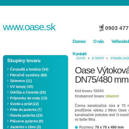
www.
oase
.sk
0903 477
Domov
O nás
Veľkoobc
Kontakt
ÚVOD
»
E-SHOP
»
STAVBA JAZ
Skupiny tovaru
Oase Výtoková 
Čerpadlá a fontány (54)
Filtračné systémy (88)
DN75/480 mm
Skimmre (11)
UV lampy (30)
Kód tovaru: 55043
Údržba a čistenie (20)
Dostupnosť tovaru:
skladom
Prípravky do vody (15)
Svetlo a prúd (22)
Čierna kanalizačná rúra ø 7
Fólie do jazierka (7)
predĺženie výtoku z filtrov Oase
kanalizačné potrubie sivé či oranž
Stavba jazierka (22)
vo farbe filtra.
Plávacie jazierko (0)
Jazierko v zime (3)
Rozmery:
70 x 70 x 480 mm