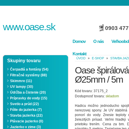
www.
oase
.sk
0903 477
Domov
O nás
Veľkoobc
Kontakt
ÚVOD
»
E-SHOP
»
STAVBA JAZ
Skupiny tovaru
Oase špirálová
Čerpadlá a fontány (54)
Filtračné systémy (88)
Ø25mm / 5m
Skimmre (11)
UV lampy (30)
Kód tovaru: 37175_2
Údržba a čistenie (20)
Dostupnosť tovaru:
skladom
Prípravky do vody (15)
Svetlo a prúd (22)
Hadicu možno jednoducho spoj
Fólie do jazierka (7)
nerezovej spony. Je UV stabilná
ponorí do vody. Znesie teploty
Stavba jazierka (22)
železitých prísad. Veľmi hladký 
Plávacie jazierko (0)
prietoku trením. Cena za bm. 
Jazierko v zime (3)
násobku 5 metrov. Zasielame len 