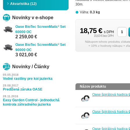
Akvaristika (12)
30m.
Váha:
0.3 kg
Novinky v e-shope
Oase BioTec ScreenMatic² Set
18,75 €
60000 OC
s DPH
15,63 € bez DPH
2 259,00 €
Oase BioTec ScreenMatic² Set
= 10% z hodnoty nákupu = zľa
90000 OC
3 021,00 €
Novinky / Články
05.05.2018
Vodné rastliny pre koi jazierka
29.08.2017
Názov produktu
Predĺžená záruka OASE
Oase špirálová hadica
28.11.2016
Easy Garden Control - jednoduchá
kontrola záhradného jazierka
Oase špirálová hadica
Oase špirálová hadica