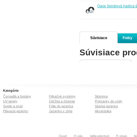
Oase špirálová hadica
Súvisiace
Fotky
Súvisiace pro
produkty
Kategórie
Čerpadlá a fontány
Filtračné systémy
Skimmre
UV lampy
Údržba a čistenie
Prípravky do vody
Svetlo a prúd
Fólie do jazierka
Stavba jazierka
Plávacie jazierko
Jazierko v zime
Akvaristika
Úvod
O nás
Veľkoobchod
E-shop
N