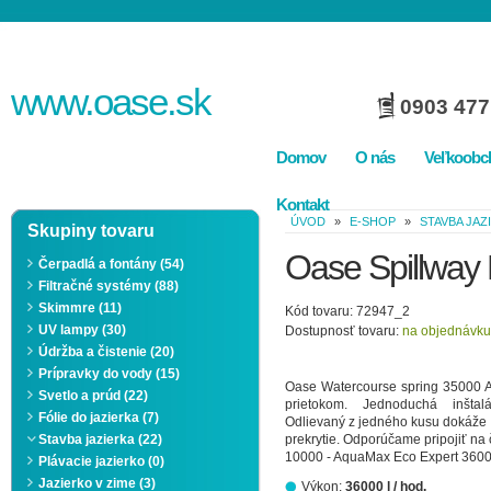
www.
oase
.sk
0903 477
Domov
O nás
Veľkoobc
Kontakt
ÚVOD
»
E-SHOP
»
STAVBA JAZ
Skupiny tovaru
Oase Spillway
Čerpadlá a fontány (54)
Filtračné systémy (88)
Skimmre (11)
Kód tovaru: 72947_2
UV lampy (30)
Dostupnosť tovaru:
na objednávku
Údržba a čistenie (20)
Prípravky do vody (15)
Oase Watercourse spring 35000 At
Svetlo a prúd (22)
prietokom. Jednoduchá inšta
Fólie do jazierka (7)
Odlievaný z jedného kusu dokáže 
Stavba jazierka (22)
prekrytie. Odporúčame pripojiť n
10000 - AquaMax Eco Expert 360
Plávacie jazierko (0)
Jazierko v zime (3)
Výkon:
36000 l / hod.