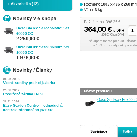
Akvaristika (12)
Rozmery:
1003 x 486 x 260 m
Váha:
3 kg
Novinky v e-shope
Bežná cena:
396,25 €
364,00 €
Oase BioTec ScreenMatic² Set
s DPH
60000 OC
295,93 € bez DPH
2 259,00 €
= 10% z hodnoty nákupu = zľa
Oase BioTec ScreenMatic² Set
40000 OC
1 978,00 €
Novinky / Články
05.05.2018
Vodné rastliny pre koi jazierka
29.08.2017
Názov produktu
Predĺžená záruka OASE
Oase Spillway Box 225
28.11.2016
Easy Garden Control - jednoduchá
kontrola záhradného jazierka
Súvisiace
Fotky