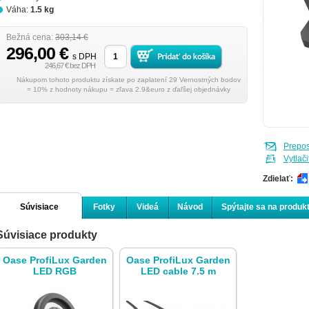
Váha:
1.5 kg
Bežná cena:
303,14 €
296,00 €
s DPH
246,67 € bez DPH
Nákupom tohoto produktu získate po zaplatení 29 Vernostných bodov
= 10% z hodnoty nákupu = zľava 2.9&euro z ďaľšej objednávky
Prepo
Vytlači
Zdielať:
Súvisiace
Fotky
Videá
Návod
Spýtajte sa na produk
Súvisiace produkty
produkty
Oase ProfiLux Garden
Oase ProfiLux Garden
LED RGB
LED cable 7.5 m