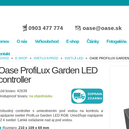
0903 477 774
oase@oase.sk
omov
O nás
Veľkoobchod
E-shop
Články
Fotogaléria
ntakt
ÚVOD
»
E-SHOP
»
SVETLO A PRÚD
»
SVETLÁ LED
»
OASE PROFILUX GARDE
Oase ProfiLux Garden LED
controller
ód tovaru: 42639
ostupnosť tovaru:
na objednávku
Robustný controller s umiestnením pod vodou na kontrolu a
apájanie svetiel ProfiLux Garden LED RGB. Umožňuje napájanie
ž 4 svetiel. Ľahké ovládanie nad aj pod vodou.
Rozmery:
210 x 109 x 69 mm