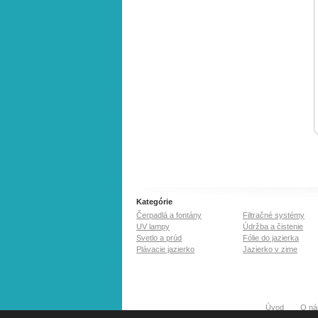
Kategórie
Čerpadlá a fontány
Filtračné systémy
UV lampy
Údržba a čistenie
Svetlo a prúd
Fólie do jazierka
Plávacie jazierko
Jazierko v zime
Úvod
O ná