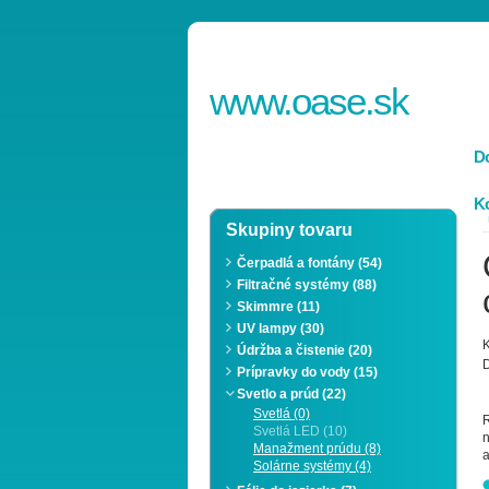
www.
oase
.sk
D
Ko
Skupiny tovaru
Čerpadlá a fontány (54)
Filtračné systémy (88)
Skimmre (11)
UV lampy (30)
K
Údržba a čistenie (20)
D
Prípravky do vody (15)
Svetlo a prúd (22)
Svetlá (0)
Svetlá LED (10)
n
Manažment prúdu (8)
a
Solárne systémy (4)