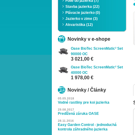
Fólie do jazierka (7)
Stavba jazierka (22)
Plávacie jazierko (0)
Jazierko v zime (3)
Akvaristika (12)
Novinky v e-shope
Zoom
Oase BioTec ScreenMatic² Set
90000 OC
3 021,00 €
Oase BioTec ScreenMatic² Set
40000 OC
1 978,00 €
Novinky / Články
05.05.2018
Vodné rastliny pre koi jazierka
29.08.2017
Predĺžená záruka OASE
28.11.2016
Easy Garden Control - jednoduchá
kontrola záhradného jazierka