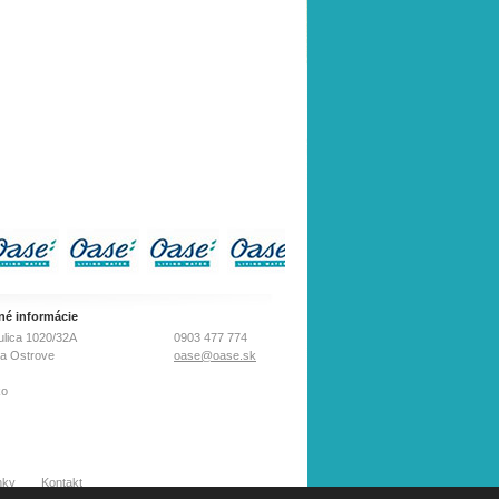
né informácie
ulica 1020/32A
0903 477 774
na Ostrove
oase@oase.sk
ko
nky
Kontakt