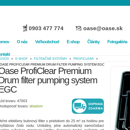
0903 477 774
oase@oase.sk
omov
O nás
Veľkoobchod
E-shop
Články
Fotogaléria
ntakt
ÚVOD
»
E-SHOP
»
FILTRAČNÉ SYSTÉMY
»
PROFICLEAR
»
OASE PROFICLEAR PREMIUM DRUM FILTER PUMPING SYSTEM EGC
Oase ProfiClear Premium
Drum filter pumping system
EGC
ód tovaru: 47003
ostupnosť tovaru:
skladom
eľmi efektívny bubnový filter s prietokom do 25 m³ za hodinu pre
ryštálovo čistú vodu. Unikátny, plne automatický samočistiaci