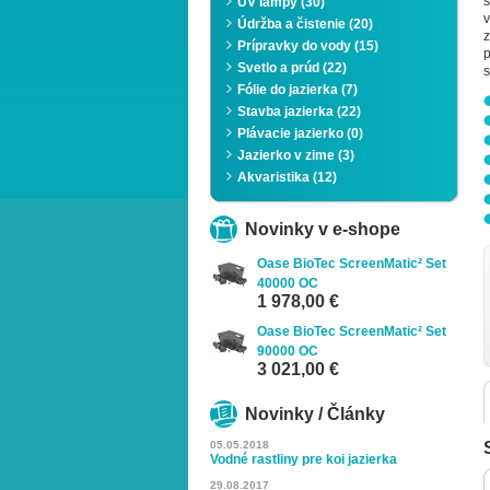
UV lampy (30)
Údržba a čistenie (20)
z
Prípravky do vody (15)
p
Svetlo a prúd (22)
s
Fólie do jazierka (7)
Stavba jazierka (22)
Plávacie jazierko (0)
Jazierko v zime (3)
Zoom
Akvaristika (12)
Novinky v e-shope
Oase BioTec ScreenMatic² Set
40000 OC
1 978,00 €
Oase BioTec ScreenMatic² Set
90000 OC
3 021,00 €
Novinky / Články
05.05.2018
Vodné rastliny pre koi jazierka
29.08.2017