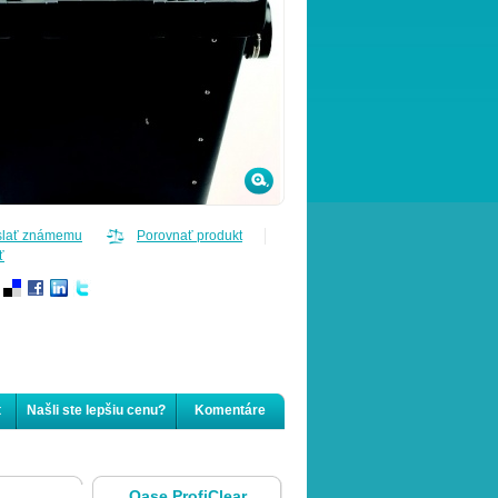
slať známemu
Porovnať produkt
ť
t
Našli ste lepšiu cenu?
Komentáre
Oase ProfiClear