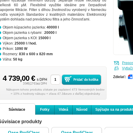
systém vyžaduje minimum údržby. Separuje hrubé nečistoty od
veľkosti 60 µM. Flexibilné využitie ideálne pre čerpadlové
apojenie filtrácie. Filter s dlhou životnosťou vyrobený v Nemecku
odľa vysokých štandardov z kvalitných materiálov. Elektronický
ystém dohliada nad prevádzkou filtra a jeho činnosťami.
Objem kúpacieho jazierka:
40000 l
Objem jazierka s rybami :
20000 l
Objem jazierka s KOI:
15000 l
Výkon:
25000 l / hod.
Príkon:
1090 W
Rozmery:
830 x 600 x 820 mm
Váha:
50 kg
Prepo
Vytlači
4 739,00 €
Zdielať:
s DPH
3 949,17 € bez DPH
Nákupom tohoto produktu získate po zaplatení 473 Vernostných bodov
= 10% z hodnoty nákupu = zľava 47.3&euro z ďaľšej objednávky
Súvisiace
Fotky
Videá
Návod
Spýtajte sa na produk
Súvisiace produkty
produkty
Oase ProfiClear
Oase ProfiClear