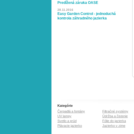
Predĺžená záruka OASE
28.11.2016
Easy Garden Control - jednoduchá
kontrola záhradného jazierka
Kategórie
Čerpadlá a fontány
Filtračné systémy
UV lampy
Údržba a čistenie
Svetlo a prúd
Fólie do jazierka
Plávacie jazierko
Jazierko v zime