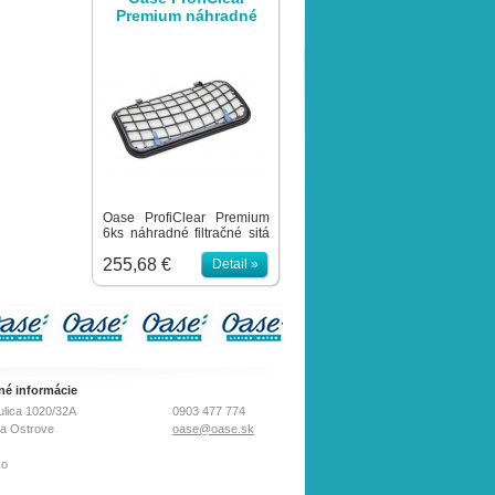
Premium náhradné
filtračné sito 60 μm
Oase ProfiClear Premium
6ks náhradné filtračné sitá
do bubnového filtra s
255,68 €
hustotou 60 μm
Detail »
zabezpečuje odstránenie
jemnejších nečistôt.
né informácie
ulica 1020/32A
0903 477 774
na Ostrove
oase@oase.sk
ko