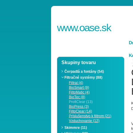
www.
oase
.sk
D
Ko
Skupiny tovaru
Čerpadlá a fontány (54)
Filtračné systémy (88)
Filtral (4)
BioSmart (9)
FiltoMatic (4)
BioTec (8)
ProfiClear (13)
K
BioPress (3)
D
FiltoClear (14)
Príslušenstvo k filtrom (21)
Vzduchovanie (12)
V
Skimmre (11)
k