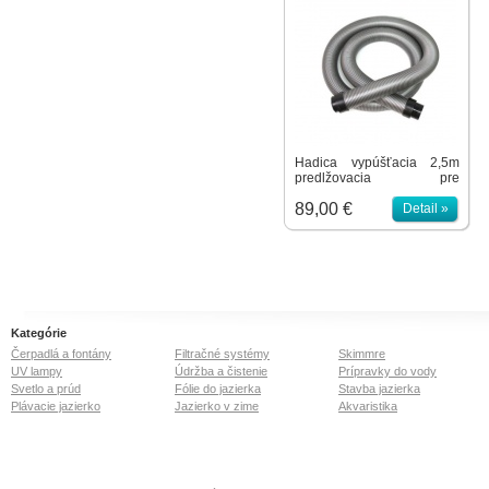
Hadica vypúšťacia 2,5m
predlžovacia pre
Pondovac.
89,00 €
Detail »
Kategórie
Čerpadlá a fontány
Filtračné systémy
Skimmre
UV lampy
Údržba a čistenie
Prípravky do vody
Svetlo a prúd
Fólie do jazierka
Stavba jazierka
Plávacie jazierko
Jazierko v zime
Akvaristika