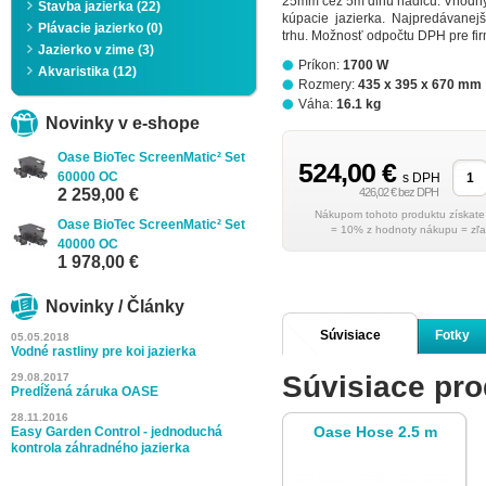
25mm cez 5m dlhú hadicu. Vhodný 
Stavba jazierka (22)
kúpacie jazierka. Najpredávanej
Plávacie jazierko (0)
trhu. Možnosť odpočtu DPH pre fir
Jazierko v zime (3)
Príkon:
1700 W
Akvaristika (12)
Rozmery:
435 x 395 x 670 mm
Váha:
16.1 kg
Novinky v e-shope
Oase BioTec ScreenMatic² Set
524,00 €
60000 OC
s DPH
2 259,00 €
426,02 € bez DPH
Oase BioTec ScreenMatic² Set
= 10% z hodnoty nákupu = zľa
40000 OC
1 978,00 €
Novinky / Články
Súvisiace
Fotky
05.05.2018
Vodné rastliny pre koi jazierka
Súvisiace pro
29.08.2017
produkty
Predĺžená záruka OASE
28.11.2016
Oase Hose 2.5 m
Easy Garden Control - jednoduchá
kontrola záhradného jazierka