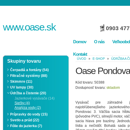
www.
oase
.sk
0903 477
Domov
O nás
Veľkoobc
Kontakt
ÚVOD
»
E-SHOP
»
ÚDRŽBA A Č
Skupiny tovaru
Oase Pondova
Čerpadlá a fontány (54)
Filtračné systémy (88)
Skimmre (11)
Kód tovaru: 50388
UV lampy (30)
Dostupnosť tovaru:
skladom
Údržba a čistenie (20)
Jazierkové vysávače (14)
Vysávač pre záhradné jaz
Sieťky (4)
najobľúbenejšieho jazierkov
Analýza vody (2)
Pondovac 3. Väčšia sacia hĺbka
Prípravky do vody (15)
(pôvodne PVC), silnejší motor, vä
Svetlo a prúd (22)
sacia hlava pre bazény. Jednod
lístia a nečistôt. Bohatá sada p
Fólie do jazierka (7)