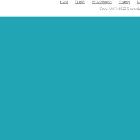
Úvod
O nás
Veľkoobchod
E-shop
N
Copyright © 2012 Oase.sk