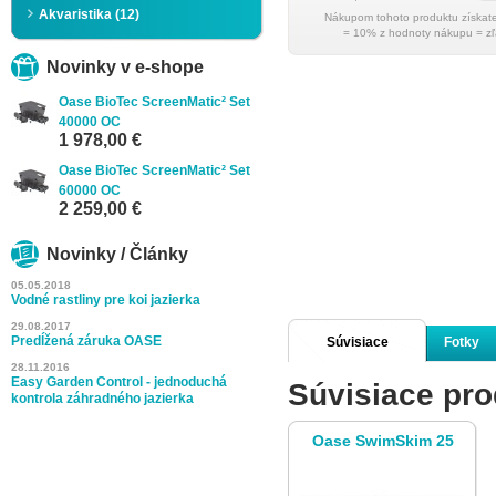
Akvaristika (12)
= 10% z hodnoty nákupu = zľ
Novinky v e-shope
Oase BioTec ScreenMatic² Set
40000 OC
1 978,00 €
Oase BioTec ScreenMatic² Set
60000 OC
2 259,00 €
Novinky / Články
05.05.2018
Vodné rastliny pre koi jazierka
29.08.2017
Predĺžená záruka OASE
Súvisiace
Fotky
28.11.2016
Easy Garden Control - jednoduchá
Súvisiace pro
produkty
kontrola záhradného jazierka
Oase SwimSkim 25