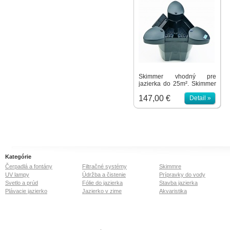
Skimmer vhodný pre
jazierka do 25m². Skimmer
pozbiera nečistoty
147,00 €
plávajúce na hladine (lístie,
Detail »
prach, peľ). Vlastné 2500
litrové cirkulačné čerpadlo.
Automatické prispôsobenie
výške hladiny.
Kategórie
Čerpadlá a fontány
Filtračné systémy
Skimmre
UV lampy
Údržba a čistenie
Prípravky do vody
Svetlo a prúd
Fólie do jazierka
Stavba jazierka
Plávacie jazierko
Jazierko v zime
Akvaristika