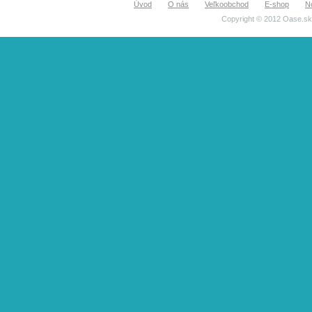
Úvod
O nás
Veľkoobchod
E-shop
N
Copyright © 2012 Oase.sk