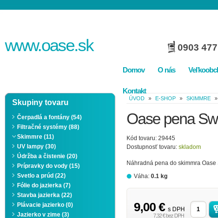
www.
oase
.sk
0903 477
Domov
O nás
Veľkoobc
Kontakt
ÚVOD
»
E-SHOP
»
SKIMMRE
Skupiny tovaru
Oase pena Sw
Čerpadlá a fontány (54)
Filtračné systémy (88)
Skimmre (11)
Kód tovaru: 29445
UV lampy (30)
Dostupnosť tovaru:
skladom
Údržba a čistenie (20)
Náhradná pena do skimmra Oase
Prípravky do vody (15)
Svetlo a prúd (22)
Váha:
0.1 kg
Fólie do jazierka (7)
Stavba jazierka (22)
9,00 €
Plávacie jazierko (0)
s DPH
Jazierko v zime (3)
7,32 € bez DPH