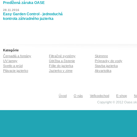
Predĺžená záruka OASE
28.11.2016
Easy Garden Control - jednoduchá
kontrola záhradného jazierka
Kategórie
Čerpadlá a fontány
Filtračné systémy
Skimmre
UV lampy
Údržba a čistenie
Prípravky do vody
Svetlo a prúd
Fólie do jazierka
Stavba jazierka
Plávacie jazierko
Jazierko v zime
Akvaristika
Úvod
O nás
Veľkoobchod
E-shop
N
Copyright © 2012 Oase.sk