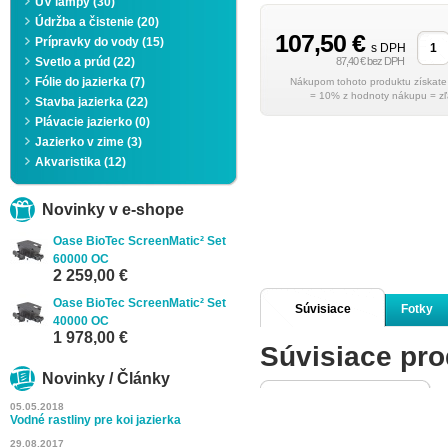
UV lampy (30)
Údržba a čistenie (20)
107,50 €
Prípravky do vody (15)
s DPH
Svetlo a prúd (22)
87,40 € bez DPH
Fólie do jazierka (7)
= 10% z hodnoty nákupu = zľ
Stavba jazierka (22)
Plávacie jazierko (0)
Jazierko v zime (3)
Akvaristika (12)
Novinky v e-shope
Oase BioTec ScreenMatic² Set
60000 OC
2 259,00 €
Oase BioTec ScreenMatic² Set
Súvisiace
Fotky
40000 OC
1 978,00 €
Súvisiace pro
produkty
Novinky / Články
05.05.2018
Vodné rastliny pre koi jazierka
29.08.2017