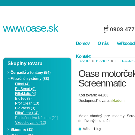
www.
oase
.sk
0903 477
Domov
O nás
Veľkoobc
Kontakt
ÚVOD
»
E-SHOP
»
FILTRAČNÉ
Skupiny tovaru
Oase motorček
Čerpadlá a fontány (54)
Filtračné systémy (88)
Screenmatic
Filtral (4)
BioSmart (9)
FiltoMatic (4)
Kód tovaru: 44183
BioTec (8)
Dostupnosť tovaru:
skladom
ProfiClear (13)
BioPress (3)
FiltoClear (14)
Motor vhodný pre modely Scree
Príslušenstvo k filtrom (21)
dodávaný bez trafa.
Vzduchovanie (12)
Váha:
1 kg
Skimmre (11)