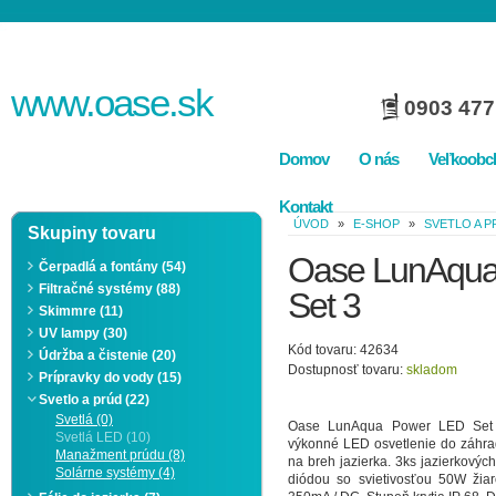
www.
oase
.sk
0903 477
Domov
O nás
Veľkoobc
Kontakt
ÚVOD
»
E-SHOP
»
SVETLO A 
Skupiny tovaru
Oase LunAqua
Čerpadlá a fontány (54)
Filtračné systémy (88)
Set 3
Skimmre (11)
UV lampy (30)
Kód tovaru: 42634
Údržba a čistenie (20)
Dostupnosť tovaru:
skladom
Prípravky do vody (15)
Svetlo a prúd (22)
Svetlá (0)
Oase LunAqua Power LED Set 
Svetlá LED (10)
výkonné LED osvetlenie do záhrad
Manažment prúdu (8)
na breh jazierka. 3ks jazierkovýc
Solárne systémy (4)
diódou so svietivosťou 50W žiar