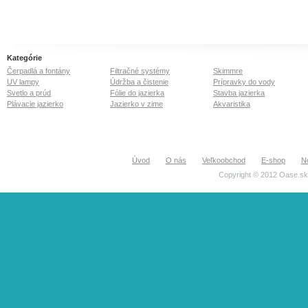
Kategórie
Čerpadlá a fontány
Filtračné systémy
Skimmre
UV lampy
Údržba a čistenie
Prípravky do vody
Svetlo a prúd
Fólie do jazierka
Stavba jazierka
Plávacie jazierko
Jazierko v zime
Akvaristika
Úvod
O nás
Veľkoobchod
E-shop
N
Copyright © 2012 Oase.sk