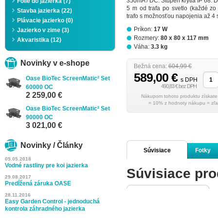
350mA / DC. Stupeň krytia IP 68. D
Fólie do jazierka (7)
5 m od trafa po svetlo (každé zo 
Stavba jazierka (22)
trafo s možnosťou napojenia až 4 s
Plávacie jazierko (0)
Príkon:
17 W
Jazierko v zime (3)
Rozmery:
80 x 80 x 117 mm
Akvaristika (12)
Váha:
3.3 kg
Novinky v e-shope
Bežná cena:
604,99 €
589,00 €
Oase BioTec ScreenMatic² Set
s DPH
490,83 € bez DPH
60000 OC
2 259,00 €
= 10% z hodnoty nákupu = zľa
Oase BioTec ScreenMatic² Set
90000 OC
3 021,00 €
Novinky / Články
Súvisiace
Fotky
05.05.2018
Vodné rastliny pre koi jazierka
Súvisiace pro
produkty
29.08.2017
Predĺžená záruka OASE
28.11.2016
Easy Garden Control - jednoduchá
kontrola záhradného jazierka