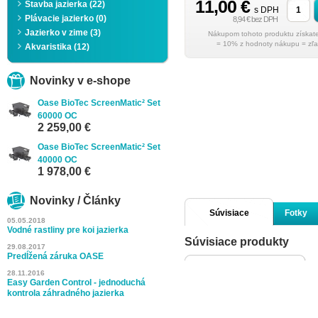
11,00 €
Stavba jazierka (22)
s DPH
Plávacie jazierko (0)
8,94 € bez DPH
Jazierko v zime (3)
= 10% z hodnoty nákupu = zľa
Akvaristika (12)
Novinky v e-shope
Oase BioTec ScreenMatic² Set
60000 OC
2 259,00 €
Oase BioTec ScreenMatic² Set
40000 OC
1 978,00 €
Novinky / Články
Súvisiace
Fotky
05.05.2018
Vodné rastliny pre koi jazierka
Súvisiace produkty
produkty
29.08.2017
Predĺžená záruka OASE
28.11.2016
Easy Garden Control - jednoduchá
kontrola záhradného jazierka