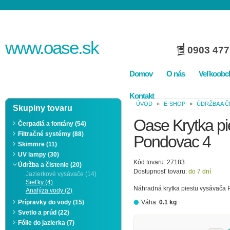
www.
oase
.sk
0903 477
Domov
O nás
Veľkoobc
Kontakt
ÚVOD
»
E-SHOP
»
ÚDRŽBA A Č
Skupiny tovaru
Oase Krytka pi
Čerpadlá a fontány (54)
Filtračné systémy (88)
Pondovac 4
Skimmre (11)
UV lampy (30)
Kód tovaru: 27183
Údržba a čistenie (20)
Dostupnosť tovaru:
do 7 dní
Jazierkové vysávače (14)
Sieťky (4)
Náhradná krytka piestu vysávača
Analýza vody (2)
Prípravky do vody (15)
Váha:
0.1 kg
Svetlo a prúd (22)
Fólie do jazierka (7)