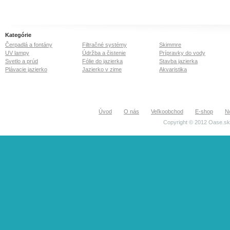
Kategórie
Čerpadlá a fontány
Filtračné systémy
Skimmre
UV lampy
Údržba a čistenie
Prípravky do vody
Svetlo a prúd
Fólie do jazierka
Stavba jazierka
Plávacie jazierko
Jazierko v zime
Akvaristika
Úvod
O nás
Veľkoobchod
E-shop
N
Copyright © 2012 Oase.sk