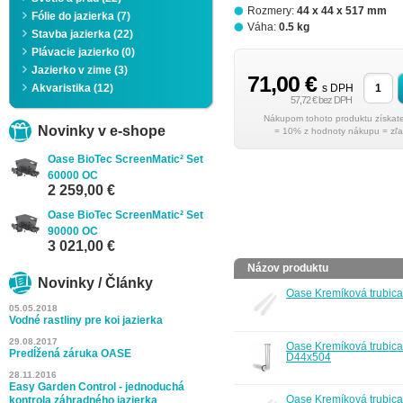
Rozmery:
44 x 44 x 517 mm
Fólie do jazierka (7)
Váha:
0.5 kg
Stavba jazierka (22)
Plávacie jazierko (0)
Jazierko v zime (3)
71,00 €
Akvaristika (12)
s DPH
57,72 € bez DPH
Novinky v e-shope
= 10% z hodnoty nákupu = zľa
Oase BioTec ScreenMatic² Set
60000 OC
2 259,00 €
Oase BioTec ScreenMatic² Set
90000 OC
3 021,00 €
Názov produktu
Novinky / Články
Oase Kremíková trubica
05.05.2018
Vodné rastliny pre koi jazierka
29.08.2017
Oase Kremíková trubica
Predĺžená záruka OASE
D44x504
28.11.2016
Easy Garden Control - jednoduchá
Oase Kremíková trubica
kontrola záhradného jazierka