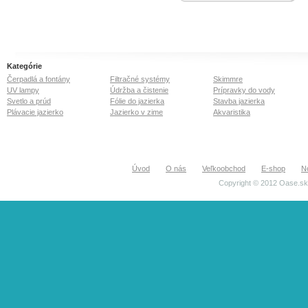
zavápneniu dôležitých častí
čerpadla a filtrov. Obsahuje
inšpekčný priezor na
zistenie funkčnosti žiarivky.
Jednoduchá montáž na
filtre OASE Screenmatic.
55W, maximálny prietok
Kategórie
30.000 l/hod, efektívne
Čerpadlá a fontány
Filtračné systémy
Skimmre
ožiarenie 6.500 l/hod.
UV lampy
Údržba a čistenie
Prípravky do vody
Svetlo a prúd
Fólie do jazierka
Stavba jazierka
Plávacie jazierko
Jazierko v zime
Akvaristika
Úvod
O nás
Veľkoobchod
E-shop
N
Copyright © 2012 Oase.sk