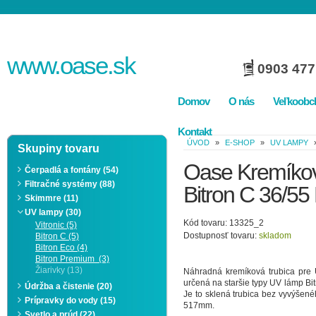
www.
oase
.sk
0903 477
Domov
O nás
Veľkoobc
Kontakt
ÚVOD
»
E-SHOP
»
UV LAMPY
Skupiny tovaru
Oase Kremíkov
Čerpadlá a fontány (54)
Filtračné systémy (88)
Bitron C 36/5
Skimmre (11)
UV lampy (30)
Kód tovaru: 13325_2
Vitronic (5)
Dostupnosť tovaru:
skladom
Bitron C (5)
Bitron Eco (4)
Bitron Premium (3)
Žiarivky (13)
Náhradná kremíková trubica pre
určená na staršie typy UV lámp Bi
Údržba a čistenie (20)
Je to sklená trubica bez vyvýšené
Prípravky do vody (15)
517mm.
Svetlo a prúd (22)