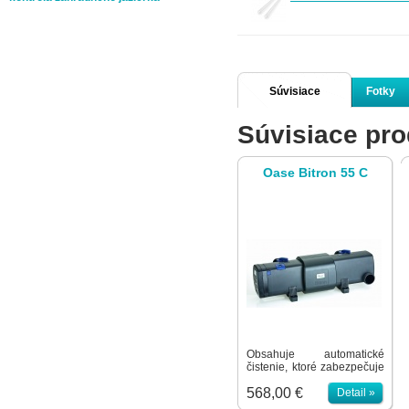
Súvisiace
Fotky
Súvisiace pro
produkty
Oase Bitron 55 C
Obsahuje automatické
čistenie, ktoré zabezpečuje
plný svetelný výkon
568,00 €
žiarivky. Permanentný
Detail »
magnet zabraňuje