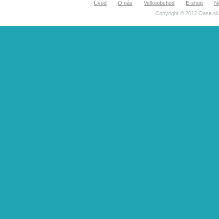
Úvod
O nás
Veľkoobchod
E-shop
N
Copyright © 2012 Oase.sk