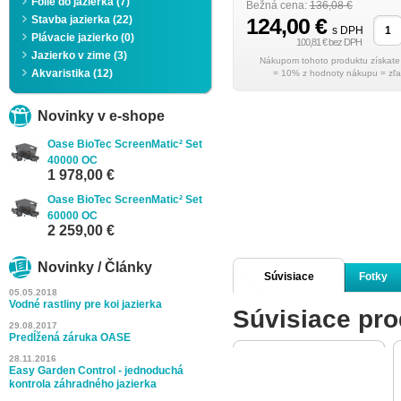
Fólie do jazierka (7)
Bežná cena:
136,08 €
Stavba jazierka (22)
124,00 €
s DPH
Plávacie jazierko (0)
100,81 € bez DPH
Jazierko v zime (3)
Akvaristika (12)
= 10% z hodnoty nákupu = zľa
Novinky v e-shope
Oase BioTec ScreenMatic² Set
40000 OC
1 978,00 €
Oase BioTec ScreenMatic² Set
60000 OC
2 259,00 €
Novinky / Články
Súvisiace
Fotky
05.05.2018
Vodné rastliny pre koi jazierka
Súvisiace pro
produkty
29.08.2017
Predĺžená záruka OASE
28.11.2016
Easy Garden Control - jednoduchá
kontrola záhradného jazierka