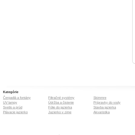
Kategórie
Čerpadlá a fontány
Filtračné systémy
Skimmre
UV lampy
Údržba a čistenie
Prípravky do vody
Svetlo a prúd
Fólie do jazierka
Stavba jazierka
Plávacie jazierko
Jazierko v zime
Akvaristika