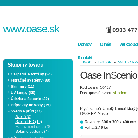
www.
oase
.sk
0903 477
Domov
O nás
Veľkoobc
Kontakt
ÚVOD
»
E-SHOP
»
SVETLO A 
Skupiny tovaru
Oase InScenio
Čerpadlá a fontány (54)
Filtračné systémy (88)
Skimmre (11)
Kód tovaru: 50417
UV lampy (30)
Dostupnosť tovaru:
skladom
Údržba a čistenie (20)
Prípravky do vody (15)
Krycí kameň. Umelý kameň ktorý je 
Svetlo a prúd (22)
OASE FM-Master
Svetlá (0)
Svetlá LED (10)
Rozmery:
300 x 300 x 400 mm
Manažment prúdu (8)
Váha:
2.46 kg
Solárne systémy (4)