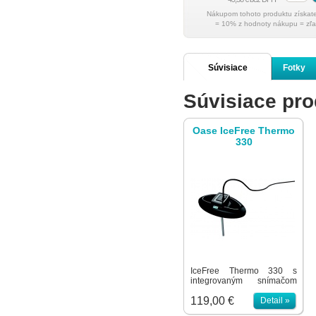
= 10% z hodnoty nákupu = zľa
Súvisiace
Fotky
Súvisiace pro
produkty
Oase IceFree Thermo
330
IceFree Thermo 330 s
integrovaným snímačom
zamrznutia hladiny
119,00 €
zabezpečí Vaše jazierko po
Detail »
celú zimu. Je bezpečný pre