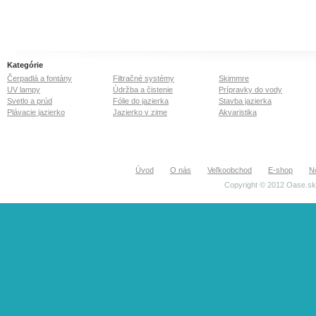
použitie v teplotách
klesajúcich až do -20°C.
Extrémne tichá prevádzka.
Oblasť bez ľadu nezávislá
od vodnej hladiny.
Neochladzuje vodu z hĺbky.
Plavák je vyrobený z
Kategórie
kvalitného extrudovaného
Čerpadlá a fontány
Filtračné systémy
Skimmre
polystyrénu. 10m kábel
UV lampy
Údržba a čistenie
Prípravky do vody
súčasťou dodávky.
Svetlo a prúd
Fólie do jazierka
Stavba jazierka
Plávacie jazierko
Jazierko v zime
Akvaristika
Úvod
O nás
Veľkoobchod
E-shop
N
Copyright © 2012 Oase.sk