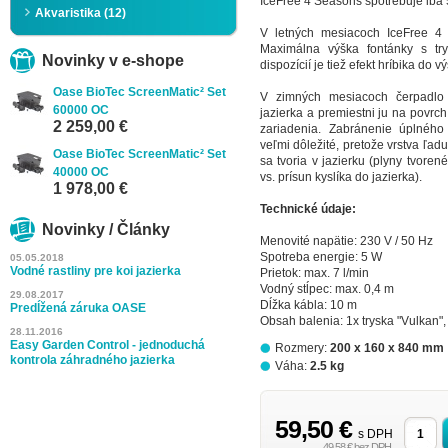
IceFree 4 Seasons spotrebuje iba 
Akvaristika (12)
V letných mesiacoch IceFree 4 
Maximálna výška fontánky s t
Novinky v e-shope
dispozícií je tiež efekt hríbika do 
Oase BioTec ScreenMatic² Set
V zimných mesiacoch čerpadlo 
60000 OC
jazierka a premiestni ju na povrch
2 259,00 €
zariadenia. Zabránenie úplného
veľmi dôležité, pretože vrstva ľad
Oase BioTec ScreenMatic² Set
sa tvoria v jazierku (plyny tvoren
40000 OC
vs. prísun kyslíka do jazierka).
1 978,00 €
Technické údaje:
Novinky / Články
Menovité napätie: 230 V / 50 Hz
Spotreba energie: 5 W
05.05.2018
Vodné rastliny pre koi jazierka
Prietok: max. 7 l/min
Vodný stĺpec: max. 0,4 m
29.08.2017
Dĺžka kábla: 10 m
Predĺžená záruka OASE
Obsah balenia: 1x tryska "Vulkan",
28.11.2016
Easy Garden Control - jednoduchá
Rozmery:
200 x 160 x 840 mm
kontrola záhradného jazierka
Váha:
2.5 kg
59,50 €
s DPH
49,58 € bez DPH