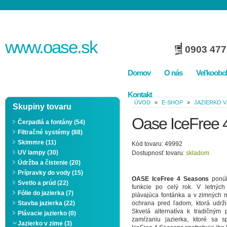
www.
oase
.sk
0903 477
Domov
O nás
Veľkoobc
Kontakt
ÚVOD
»
E-SHOP
»
JAZIERKO V
Skupiny tovaru
Oase IceFree 
Čerpadlá a fontány (54)
Filtračné systémy (88)
Skimmre (11)
Kód tovaru: 49992
UV lampy (30)
Dostupnosť tovaru:
skladom
Údržba a čistenie (20)
Prípravky do vody (15)
OASE IceFree 4 Seasons
ponúk
Svetlo a prúd (22)
funkcie po celý rok. V letnýc
Fólie do jazierka (7)
plávajúca fontánka a v zimných 
Stavba jazierka (22)
ochrana pred ľadom, ktorá udrž
Skvelá alternatíva k tradičným 
Plávacie jazierko (0)
zamŕzaniu jazierka, ktoré sa s
Jazierko v zime (3)