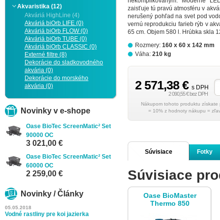
nekomplikovaným. Moderné LED 
Akvaristika (12)
zaisťuje tú pravú atmosféru v akvár
Akváriá HighLine (4)
nerušený pohľad na svet pod vod
Akváriá biOrb LIFE (0)
vernú reprodukciu farieb rýb v akv
Akváriá biOrb FLOW (0)
65 cm. Objem 580 l. Hrúbka skla 1
Akváriá biOrb TUBE (0)
Rozmery:
160 x 60 x 142 mm
Akváriá biOrb CLASSIC (0)
Váha:
210 kg
Externé filtre (8)
Dekorácie do sladkovodného
akvária (0)
Dekorácie do morského
2 571,38 €
akvária (0)
s DPH
2 090,55 € bez DPH
Novinky v e-shope
= 10% z hodnoty nákupu = zľav
Oase BioTec ScreenMatic² Set
90000 OC
3 021,00 €
Súvisiace
Fotky
Oase BioTec ScreenMatic² Set
60000 OC
Súvisiace pro
produkty
2 259,00 €
Novinky / Články
Oase BioMaster
Thermo 850
05.05.2018
Vodné rastliny pre koi jazierka