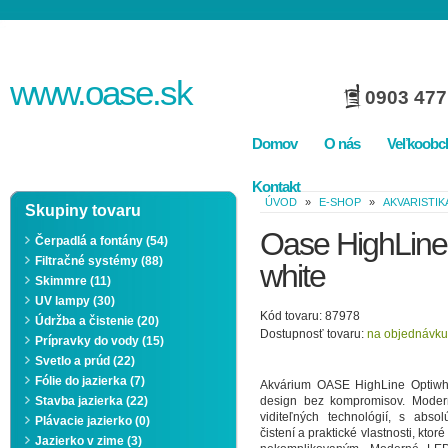
www.
oase
.sk
0903 477
Domov
O nás
Veľkoobc
Kontakt
ÚVOD
»
E-SHOP
»
AKVARISTIK
Skupiny tovaru
Oase HighLine 
Čerpadlá a fontány (54)
Filtračné systémy (88)
white
Skimmre (11)
UV lampy (30)
Kód tovaru: 87978
Údržba a čistenie (20)
Dostupnosť tovaru:
na objednávku
Prípravky do vody (15)
Svetlo a prúd (22)
Fólie do jazierka (7)
Akvárium OASE HighLine Optiwhi
Stavba jazierka (22)
design bez kompromisov. Moder
viditeľných technológií, s abs
Plávacie jazierko (0)
čistení a praktické vlastnosti, ktor
Jazierko v zime (3)