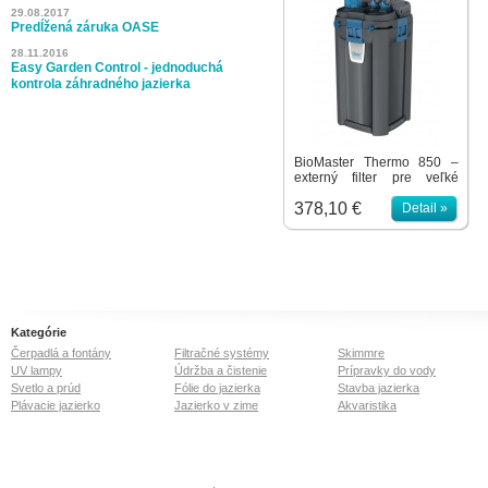
29.08.2017
Predĺžená záruka OASE
28.11.2016
Easy Garden Control - jednoduchá
kontrola záhradného jazierka
BioMaster Thermo 850 –
externý filter pre veľké
akvária s integrovaným
378,10 €
ohrevom 400W. Optimálne
Detail »
odladená kombinácia
mechanickej a vysoko
efektívnej biologickej
filtrácie pomocou Hel-X
média rovnako ako
mechanicko-biologické
čistenie zaisťuje zdravú a
priezračne čistú vodu v
Kategórie
akváriu. Kompletná sada
Čerpadlá a fontány
Filtračné systémy
Skimmre
pre rýchle spustenie:
UV lampy
Údržba a čistenie
Prípravky do vody
vrátane filtračných médií,
Svetlo a prúd
Fólie do jazierka
Stavba jazierka
hadíc, adaptéra, sacej a
Plávacie jazierko
Jazierko v zime
odtokovej trubky a vodného
Akvaristika
difuzéru.