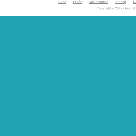
Úvod
O nás
Veľkoobchod
E-shop
N
Copyright © 2012 Oase.sk