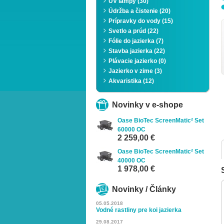
UV lampy (30)
Údržba a čistenie (20)
Prípravky do vody (15)
Svetlo a prúd (22)
Fólie do jazierka (7)
Stavba jazierka (22)
Plávacie jazierko (0)
Jazierko v zime (3)
Zoom
Akvaristika (12)
Novinky v e-shope
Oase BioTec ScreenMatic² Set
60000 OC
2 259,00 €
Oase BioTec ScreenMatic² Set
40000 OC
1 978,00 €
Novinky / Články
05.05.2018
Vodné rastliny pre koi jazierka
29.08.2017