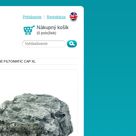
Prihlásenie
Registrácia
English
Nákupný košík
(0 položiek)
E FILTOMATIC CAP XL