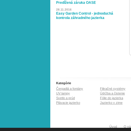
Predĺžená záruka OASE
28.11.2016
Easy Garden Control - jednoduchá
kontrola záhradného jazierka
Kategórie
Čerpadlá a fontány
Filtračné systémy
UV lampy
Údržba a čistenie
Svetlo a prúd
Fólie do jazierka
Plávacie jazierko
Jazierko v zime
Úvod
O ná