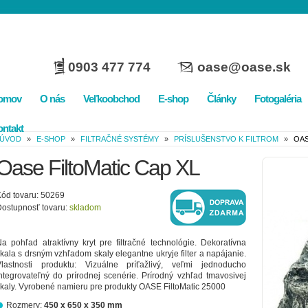
0903 477 774
oase@oase.sk
omov
O nás
Veľkoobchod
E-shop
Články
Fotogaléria
ntakt
ÚVOD
»
E-SHOP
»
FILTRAČNÉ SYSTÉMY
»
PRÍSLUŠENSTVO K FILTROM
»
OAS
Oase FiltoMatic Cap XL
ód tovaru: 50269
ostupnosť tovaru:
skladom
a pohľad atraktívny kryt pre filtračné technológie. Dekoratívna
kala s drsným vzhľadom skaly elegantne ukryje filter a napájanie.
Vlastnosti produktu: Vizuálne príťažlivý, veľmi jednoducho
ntegrovateľný do prírodnej scenérie. Prírodný vzhľad tmavosivej
kaly. Vyrobené namieru pre produkty OASE FiltoMatic 25000
Rozmery:
450 x 650 x 350 mm