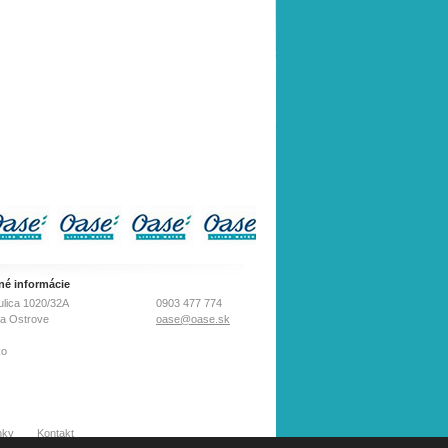
né informácie
ulica 1020/32A
0903 477 774
na Ostrove
oase@oase.sk
ko
nky
Kontakt