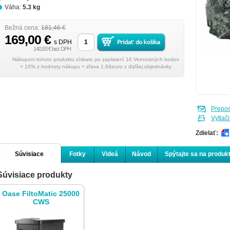
Váha:
5.3 kg
Bežná cena:
181,46 €
169,00 €
s DPH
140,83 € bez DPH
Nákupom tohoto produktu získate po zaplatení 16 Vernostných bodov
= 10% z hodnoty nákupu = zľava 1.6&euro z ďaľšej objednávky
Prepo
Vytlači
Zdielať:
Súvisiace
Fotky
Videá
Návod
Spýtajte sa na produk
Súvisiace produkty
produkty
Oase FiltoMatic 25000
CWS