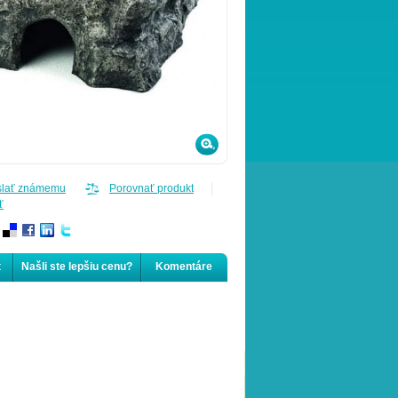
slať známemu
Porovnať produkt
ť
t
Našli ste lepšiu cenu?
Komentáre