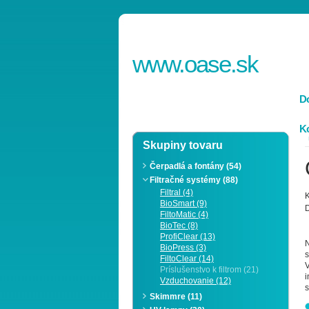
www.
oase
.sk
D
Ko
Skupiny tovaru
Čerpadlá a fontány (54)
Filtračné systémy (88)
Filtral (4)
K
BioSmart (9)
D
FiltoMatic (4)
BioTec (8)
ProfiClear (13)
N
BioPress (3)
s
FiltoClear (14)
Príslušenstvo k filtrom (21)
i
Vzduchovanie (12)
s
Skimmre (11)