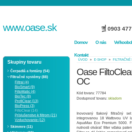
www.
oase
.sk
0903 477
Domov
O nás
Veľkoobc
Kontakt
ÚVOD
»
E-SHOP
»
FILTRAČNÉ
Skupiny tovaru
Oase FiltoClea
Čerpadlá a fontány (54)
Filtračné systémy (88)
OC
Filtral (4)
BioSmart (9)
FiltoMatic (4)
Kód tovaru: 77784
BioTec (8)
Dostupnosť tovaru:
skladom
ProfiClear (13)
BioPress (3)
FiltoClear (14)
Inovovaný tlakový filtračný 
Príslušenstvo k filtrom (21)
integrovanou 18 Wattovou UV 
Vzduchovanie (12)
AquaMax Eco Premium 5000. Fil
Skimmre (11)
nutnosti otvárať filter vďaka pat