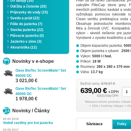
Filter sa dá ľahko zamaskovať pr
UV lampy (30)
zakrytím FiltoCap stone grey. F
Údržba a čistenie (20)
menších potôčikov, kaskád a vodopá
Prípravky do vody (15)
vyžmýkajú pomocou rukoväte na 
Svetlo a prúd (22)
Clean ventilu pretekajúca voda vy
Obsahuje jednoduché monitorov
Fólie do jazierka (7)
filtra a činnosti UVC. Kompaktná 
Stavba jazierka (22)
výkon - skvelé riešenie pre jaz
Plávacie jazierko (0)
Vyrobené z vysoko kvalitného a od
Jazierko v zime (3)
Objem kúpacieho jazierka:
5000
Akvaristika (12)
Objem jazierka s rybami :
2500 
Výkon:
5000 l / hod.
Novinky v e-shope
Príkon:
18 W
Rozmery:
380 x 380 x 370 mm
Oase BioTec ScreenMatic² Set
Váha:
13.7 kg
90000 OC
3 021,00 €
Bežná cena:
676,97 €
639,00 €
Oase BioTec ScreenMatic² Set
s DPH
40000 OC
519,51 € bez DPH
1 978,00 €
= 10% z hodnoty nákupu = zľa
Novinky / Články
05.05.2018
Vodné rastliny pre koi jazierka
Súvisiace
Fotky
29.08.2017