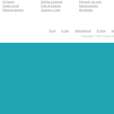
UV lampy
Údržba a čistenie
Prípravky do vody
Svetlo a prúd
Fólie do jazierka
Stavba jazierka
Plávacie jazierko
Jazierko v zime
Akvaristika
Úvod
O nás
Veľkoobchod
E-shop
N
Copyright © 2012 Oase.sk