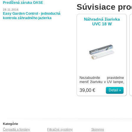
Predĺžená záruka OASE
Súvisiace pro
produkty
28.11.2016
Easy Garden Control - jednoduchá
kontrola záhradného jazierka
Náhradná žiarivka
UVC 18 W
Nezabudnite pravidelne
meniť žiarivku v UV lampe,
ideálne vždy na jar na
39,00 €
začiatku sezóny! Účinnosť
Detail »
UV-žiarenia po 6000
hodinách používania
rapídne klesá - žiarivka síce
vydáva svetlo, ale už nie
UV-žiarenie - tým zbytočne
spotrebováva elektrickú
energiu no už bez účinku
na jednobunečné riasy!
Kategórie
Čerpadlá a fontány
Filtračné systémy
Skimmre