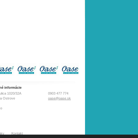
né informácie
ulica 1020/32A
0903 477 774
na Ostrove
oase@oase.sk
ko
nky
Kontakt