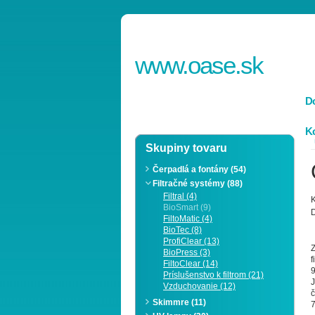
www.
oase
.sk
D
Ko
Skupiny tovaru
Čerpadlá a fontány (54)
Filtračné systémy (88)
Filtral (4)
K
BioSmart (9)
D
FiltoMatic (4)
BioTec (8)
ProfiClear (13)
Z
BioPress (3)
f
FiltoClear (14)
Príslušenstvo k filtrom (21)
J
Vzduchovanie (12)
č
Skimmre (11)
7