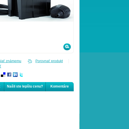
slať známemu
Porovnať produkt
ť
t
Našli ste lepšiu cenu?
Komentáre