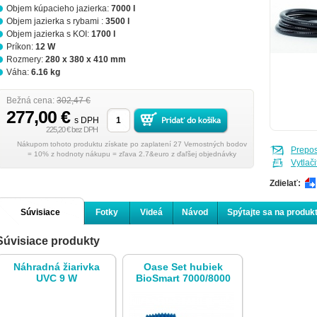
Objem kúpacieho jazierka:
7000 l
Objem jazierka s rybami :
3500 l
Objem jazierka s KOI:
1700 l
Príkon:
12 W
Rozmery:
280 x 380 x 410 mm
Váha:
6.16 kg
Bežná cena:
302,47 €
277,00 €
s DPH
225,20 € bez DPH
Nákupom tohoto produktu získate po zaplatení 27 Vernostných bodov
Prepo
= 10% z hodnoty nákupu = zľava 2.7&euro z ďaľšej objednávky
Vytlači
Zdielať:
Súvisiace
Fotky
Videá
Návod
Spýtajte sa na produk
Súvisiace produkty
produkty
Náhradná žiarivka
Oase Set hubiek
UVC 9 W
BioSmart 7000/8000