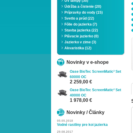
UV lampy (30)
Údržba a čistenie (20)
Prípravky do vody (15)
Svetlo a prúd (22)
Fólie do jazierka (7)
Stavba jazierka (22)
Plávacie jazierko (0)
Jazierko v zime (3)
Zoom
Akvaristika (12)
Novinky v e-shope
Oase BioTec ScreenMatic² Set
60000 OC
2 259,00 €
Oase BioTec ScreenMatic² Set
40000 OC
1 978,00 €
Novinky / Články
05.05.2018
Vodné rastliny pre koi jazierka
29.08.2017