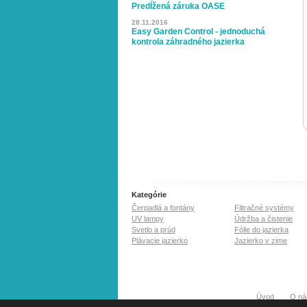
Predĺžená záruka OASE
28.11.2016
Easy Garden Control - jednoduchá
kontrola záhradného jazierka
Kategórie
Čerpadlá a fontány
Filtračné systémy
UV lampy
Údržba a čistenie
Svetlo a prúd
Fólie do jazierka
Plávacie jazierko
Jazierko v zime
Úvod
O ná