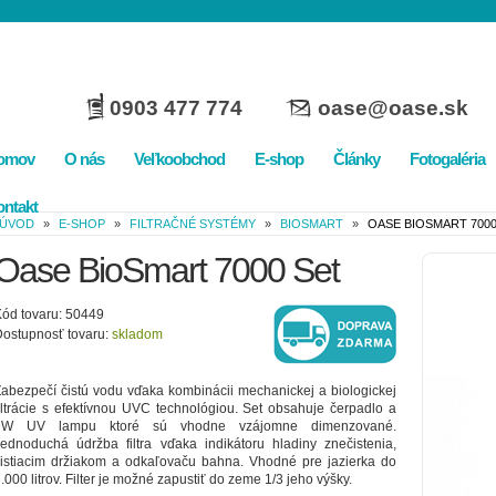
0903 477 774
oase@oase.sk
omov
O nás
Veľkoobchod
E-shop
Články
Fotogaléria
ntakt
ÚVOD
»
E-SHOP
»
FILTRAČNÉ SYSTÉMY
»
BIOSMART
»
OASE BIOSMART 7000
Oase BioSmart 7000 Set
ód tovaru: 50449
ostupnosť tovaru:
skladom
abezpečí čistú vodu vďaka kombinácii mechanickej a biologickej
iltrácie s efektívnou UVC technológiou. Set obsahuje čerpadlo a
9W UV lampu ktoré sú vhodne vzájomne dimenzované.
ednoduchá údržba filtra vďaka indikátoru hladiny znečistenia,
istiacim držiakom a odkaľovaču bahna. Vhodné pre jazierka do
.000 litrov. Filter je možné zapustiť do zeme 1/3 jeho výšky.