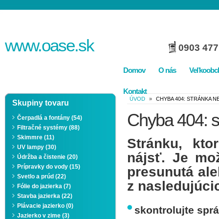
www.
oase
.sk
0903 477
Domov
O nás
Veľkoobc
Kontakt
ÚVOD
»
CHYBA 404: STRÁNKA 
Skupiny tovaru
Chyba 404: s
Čerpadlá a fontány (54)
Filtračné systémy (88)
Skimmre (11)
Stránku, kto
UV lampy (30)
nájsť. Je mo
Údržba a čistenie (20)
Prípravky do vody (15)
presunutá al
Svetlo a prúd (22)
z nasledujúci
Fólie do jazierka (7)
Stavba jazierka (22)
Plávacie jazierko (0)
skontrolujte sp
Jazierko v zime (3)