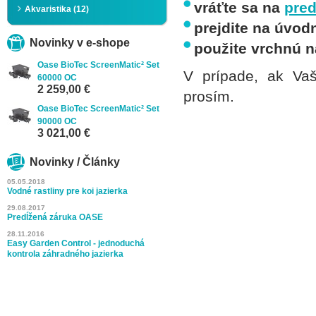
vráťte sa na
pred
Akvaristika (12)
prejdite na úvod
Novinky v e-shope
použite vrchnú n
Oase BioTec ScreenMatic² Set
V prípade, ak Vaš
60000 OC
2 259,00 €
prosím.
Oase BioTec ScreenMatic² Set
90000 OC
3 021,00 €
Novinky / Články
05.05.2018
Vodné rastliny pre koi jazierka
29.08.2017
Predĺžená záruka OASE
28.11.2016
Easy Garden Control - jednoduchá
kontrola záhradného jazierka