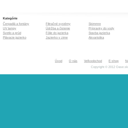
Kategórie
Čerpadlá a fontány
Filtračné systémy
Skimmre
UV lampy
Údržba a čistenie
Prípravky do vody
Svetlo a prúd
Fólie do jazierka
Stavba jazierka
Plávacie jazierko
Jazierko v zime
Akvaristika
Úvod
O nás
Veľkoobchod
E-shop
N
Copyright © 2012 Oase.sk