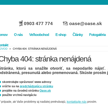
0903 477 774
oase@oase.sk
omov
O nás
Veľkoobchod
E-shop
Články
Fotogaléria
ntakt
ÚVOD
»
CHYBA 404: STRÁNKA NENÁJDENÁ
Chyba 404: stránka nenájdená
Stránku, ktorú sa snažíte otvoriť, sa nepodarilo nájsť
odstránená, presunutá alebo premenovaná. Skúste prosím j
skontrolujte správnosť www adresy
vráťte sa na
predchádzajúcu stránku
prejdite na úvodnú stránku
Oase.sk
použite vrchnú navigáciu
 prípade, ak Vaše problémy aj naďalej pretrvávajú,
kontaktujte nás
prosím.