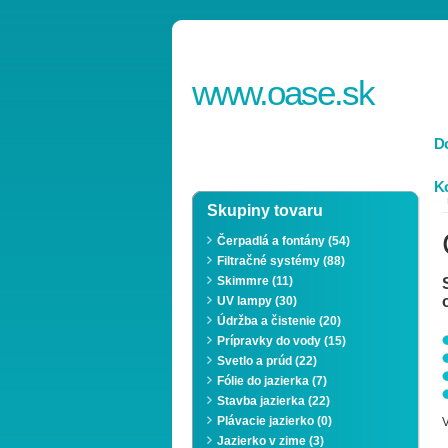
www.
oase
.sk
D
Ko
Skupiny tovaru
Čerpadlá a fontány (54)
Filtračné systémy (88)
Skimmre (11)
UV lampy (30)
Údržba a čistenie (20)
Prípravky do vody (15)
Svetlo a prúd (22)
Fólie do jazierka (7)
Stavba jazierka (22)
Plávacie jazierko (0)
V
Jazierko v zime (3)