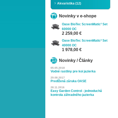
Akvaristika (12)
Novinky v e-shope
Oase BioTec ScreenMatic² Set
60000 OC
2 259,00 €
Oase BioTec ScreenMatic² Set
40000 OC
1 978,00 €
Novinky / Články
05.05.2018
Vodné rastliny pre koi jazierka
29.08.2017
Predĺžená záruka OASE
28.11.2016
Easy Garden Control - jednoduchá
kontrola záhradného jazierka