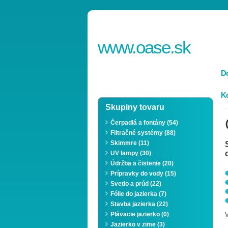
www.
oase
.sk
D
Ko
Skupiny tovaru
Čerpadlá a fontány (54)
Filtračné systémy (88)
Skimmre (11)
UV lampy (30)
Údržba a čistenie (20)
Prípravky do vody (15)
Svetlo a prúd (22)
Fólie do jazierka (7)
Stavba jazierka (22)
Plávacie jazierko (0)
V
Jazierko v zime (3)