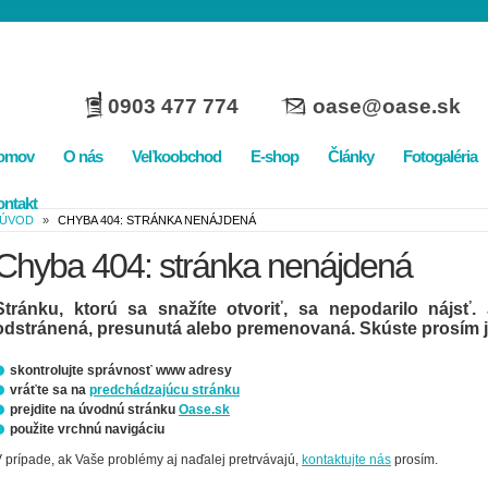
0903 477 774
oase@oase.sk
omov
O nás
Veľkoobchod
E-shop
Články
Fotogaléria
ntakt
ÚVOD
»
CHYBA 404: STRÁNKA NENÁJDENÁ
Chyba 404: stránka nenájdená
Stránku, ktorú sa snažíte otvoriť, sa nepodarilo nájsť
odstránená, presunutá alebo premenovaná. Skúste prosím j
skontrolujte správnosť www adresy
vráťte sa na
predchádzajúcu stránku
prejdite na úvodnú stránku
Oase.sk
použite vrchnú navigáciu
 prípade, ak Vaše problémy aj naďalej pretrvávajú,
kontaktujte nás
prosím.