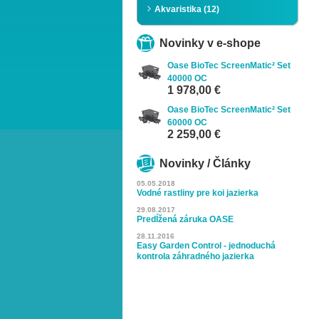
Akvaristika (12)
Novinky v e-shope
Oase BioTec ScreenMatic² Set
40000 OC
1 978,00 €
Oase BioTec ScreenMatic² Set
60000 OC
2 259,00 €
Novinky / Články
05.05.2018
Vodné rastliny pre koi jazierka
29.08.2017
Predĺžená záruka OASE
28.11.2016
Easy Garden Control - jednoduchá
kontrola záhradného jazierka