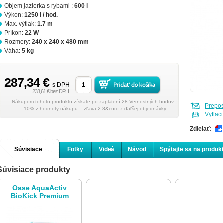
Objem jazierka s rybami :
600 l
Výkon:
1250 l / hod.
Max. výtlak:
1.7 m
Príkon:
22 W
Rozmery:
240 x 240 x 480 mm
Váha:
5 kg
287,34 €
s DPH
233,61 € bez DPH
Nákupom tohoto produktu získate po zaplatení 28 Vernostných bodov
Prepo
= 10% z hodnoty nákupu = zľava 2.8&euro z ďaľšej objednávky
Vytlači
Zdielať:
Súvisiace
Fotky
Videá
Návod
Spýtajte sa na produk
Súvisiace produkty
produkty
Oase AquaActiv
BioKick Premium
4x20 ml