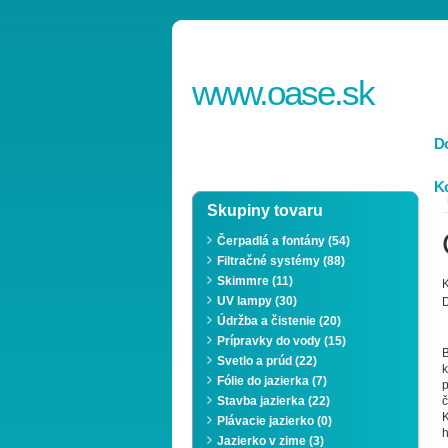
www.
oase
.sk
D
Ko
Skupiny tovaru
Čerpadlá a fontány (54)
Filtračné systémy (88)
Skimmre (11)
K
UV lampy (30)
D
Údržba a čistenie (20)
Prípravky do vody (15)
B
Svetlo a prúd (22)
k
Fólie do jazierka (7)
Stavba jazierka (22)
K
Plávacie jazierko (0)
h
Jazierko v zime (3)