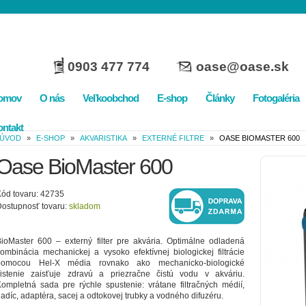
0903 477 774
oase@oase.sk
omov
O nás
Veľkoobchod
E-shop
Články
Fotogaléria
ntakt
ÚVOD
»
E-SHOP
»
AKVARISTIKA
»
EXTERNÉ FILTRE
»
OASE BIOMASTER 600
Oase BioMaster 600
ód tovaru: 42735
ostupnosť tovaru:
skladom
ioMaster 600 – externý filter pre akvária. Optimálne odladená
ombinácia mechanickej a vysoko efektívnej biologickej filtrácie
pomocou Hel-X média rovnako ako mechanicko-biologické
čistenie zaisťuje zdravú a priezračne čistú vodu v akváriu.
ompletná sada pre rýchle spustenie: vrátane filtračných médií,
adíc, adaptéra, sacej a odtokovej trubky a vodného difuzéru.