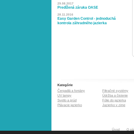
29.08.2017
Predĺžená záruka OASE
28.11.2016
Easy Garden Control - jednoduchá
kontrola záhradného jazierka
Kategórie
Čerpadlá a fontány
Filtračné systémy
UV lampy
Údržba a čistenie
Svetlo a prúd
Fólie do jazierka
Plávacie jazierko
Jazierko v zime
Úvod
O ná