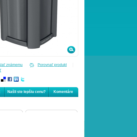
slať známemu
Porovnať produkt
ť
t
Našli ste lepšiu cenu?
Komentáre