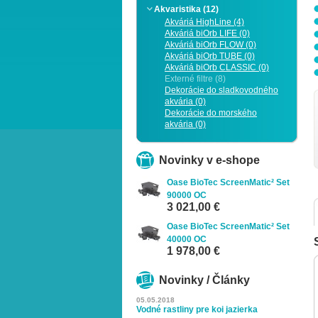
Akvaristika (12)
Akváriá HighLine (4)
Akváriá biOrb LIFE (0)
Akváriá biOrb FLOW (0)
Akváriá biOrb TUBE (0)
Akváriá biOrb CLASSIC (0)
Externé filtre (8)
Dekorácie do sladkovodného
akvária (0)
Zoom
Dekorácie do morského
akvária (0)
Novinky v e-shope
Oase BioTec ScreenMatic² Set
90000 OC
3 021,00 €
Oase BioTec ScreenMatic² Set
40000 OC
1 978,00 €
Novinky / Články
05.05.2018
Vodné rastliny pre koi jazierka