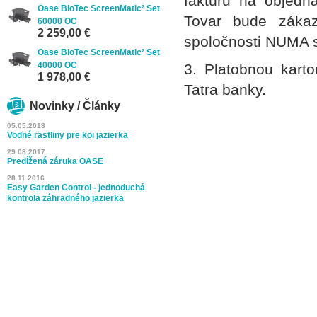
faktúru na objedna
Oase BioTec ScreenMatic² Set
Tovar bude zákaz
60000 OC
2 259,00 €
spoločnosti NUMA s
Oase BioTec ScreenMatic² Set
40000 OC
3. Platobnou kart
1 978,00 €
Tatra banky.
Novinky / Články
05.05.2018
Vodné rastliny pre koi jazierka
29.08.2017
Predĺžená záruka OASE
28.11.2016
Easy Garden Control - jednoduchá
kontrola záhradného jazierka