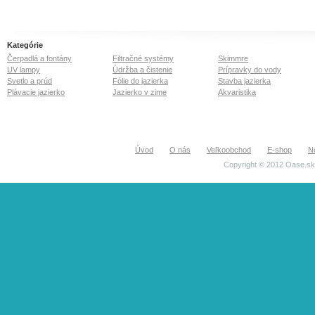
Kategórie
Čerpadlá a fontány
Filtračné systémy
Skimmre
UV lampy
Údržba a čistenie
Prípravky do vody
Svetlo a prúd
Fólie do jazierka
Stavba jazierka
Plávacie jazierko
Jazierko v zime
Akvaristika
Úvod
O nás
Veľkoobchod
E-shop
N
Copyright © 2012 Oase.sk