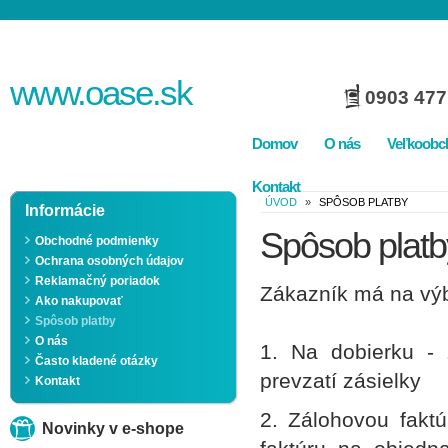
www.
oase
.sk
0903 477
Domov
O nás
Veľkoobc
Kontakt
ÚVOD
»
SPÔSOB PLATBY
Informácie
Spôsob platb
Obchodné podmienky
Ochrana osobných údajov
Reklamačný poriadok
Zákazník má na výb
Ako nakupovať
Spôsob platby
O nás
1. Na dobierku - 
Často kladené otázky
prevzatí zásielky
Kontakt
2. Zálohovou faktú
Novinky v e-shope