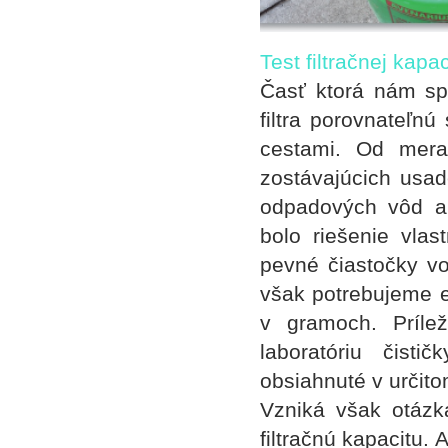
Test filtračnej kapac
Časť ktorá nám spôs
filtra porovnateľn
cestami. Od mera
zostávajúcich usad
odpadových vôd a 
bolo riešenie vla
pevné čiastočky vo
však potrebujeme e
v gramoch. Príle
laboratóriu čist
obsiahnuté v určit
Vzniká však otázka
filtračnú kapacitu.