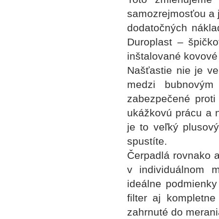
samozrejmosťou a j
dodatočných náklad
Duroplast – špičk
inštalované kovové 
Našťastie nie je ve
medzi bubnovým 
zabezpečené proti 
ukážkovú prácu a n
je to veľký plusový
spustíte.
Čerpadlá rovnako a
v individuálnom m
ideálne podmienky
filter aj komplet
zahrnuté do merania