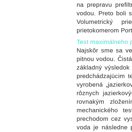
na prepravu prefi
vodou. Preto boli
Volumetrický pr
prietokomerom Porta
Test maximálneho p
Najskôr sme sa ven
pitnou vodou. Čistá
základný výsledok 
predchádzajúcim te
vyrobená „jazierko
rôznych jazierko
rovnakým zložen
mechanického tes
prechodom cez vyso
voda je následne 