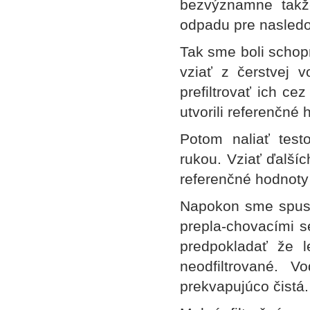
bezvýznamne takž
odpadu pre nasledo
Tak sme boli schopn
vziať z čerstvej 
prefiltrovať ich cez
utvorili referenčné 
Potom naliať test
rukou. Vziať ďalších
referenčné hodnoty
Napokon sme spusti
prepla-chovacími s
predpokladať že 
neodfiltrované. 
prekvapujúco čistá.