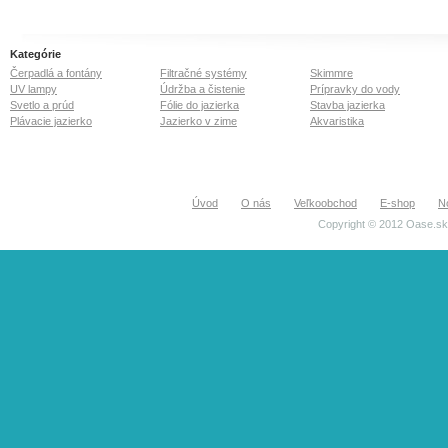
Kategórie
Čerpadlá a fontány
Filtračné systémy
Skimmre
UV lampy
Údržba a čistenie
Prípravky do vody
Svetlo a prúd
Fólie do jazierka
Stavba jazierka
Plávacie jazierko
Jazierko v zime
Akvaristika
Úvod
O nás
Veľkoobchod
E-shop
N
Copyright © 2012 Oase.sk