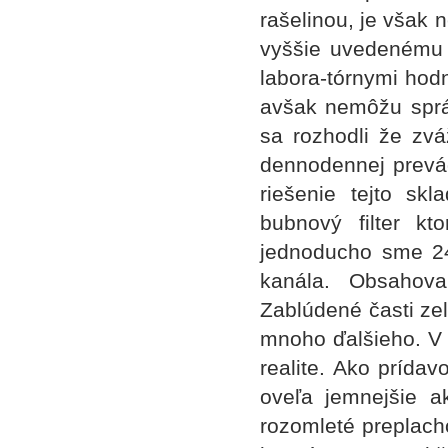
rašelinou, je však 
vyššie uvedenému b
labora-tórnymi hod
avšak nemôžu správ
sa rozhodli že 
dennodennej prevád
riešenie tejto sk
bubnový filter k
jednoducho sme 24
kanála. Obsahova
Zablúdené časti zel
mnoho ďalšieho. V 
realite. Ako prídav
oveľa jemnejšie a
rozomleté preplacho