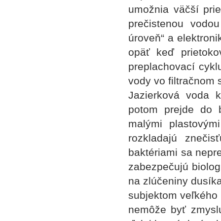
umožnia väčší prie
prečistenou vodo
úroveň“ a elektroni
opäť keď prietok
preplachovací cykl
vody vo filtračnom
Jazierková voda k
potom prejde do bi
malými plastovými
rozkladajú znečis
baktériami sa nepre
zabezpečujú biolog
na zlúčeniny dusíka
subjektom veľkého p
nemôže byť zmysl