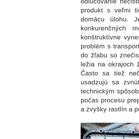
odlučovanie nečistô
produkt s veľmi t
domácu úlohu. J
konkurenčných m
konštruktívne vyri
problém s transpor
do žľabu so znečis
ležia na okrajoch 
Často sa tiež ne
usadzujú sa zvnú
technickým spôsobo
počas procesu prep
a zvyšky rastlín a 