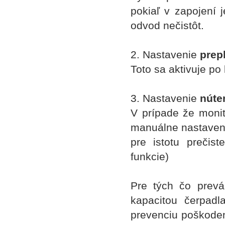
pokiaľ v zapojení 
odvod nečistôt.
2. Nastavenie
prep
Toto sa aktivuje p
3. Nastavenie
núte
V prípade že monit
manuálne nastaven
pre istotu prečis
funkcie)
Pre tých čo prevá
kapacitou čerpadl
prevenciu poškodeni