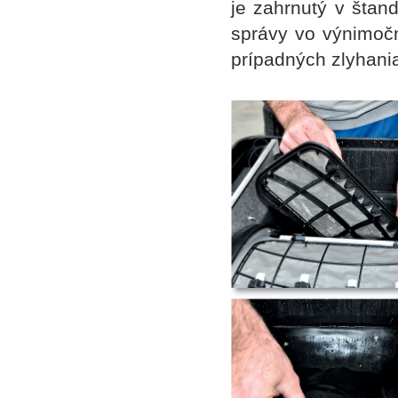
je zahrnutý v štan
správy vo výnimočn
prípadných zlyhania