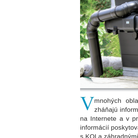
mnohých oblas
zháňajú inform
na Internete a v p
informácií poskytov
s KOI a záhradnými