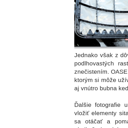
Jednako však z dô
podlhovastých ras
znečistením. OASE 
ktorým si môže uží
aj vnútro bubna ke
Ďalšie fotografie
vložiť elementy si
sa otáčať a pomá