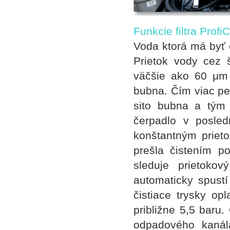
Funkcie filtra Prof
Voda ktorá má byť o
Prietok vody cez 
väčšie ako 60 μm 
bubna. Čím viac pe
sito bubna a tým 
čerpadlo v posle
konštantným prieto
prešla čistením po
sleduje prietoko
automaticky spustí
čistiace trysky op
približne 5,5 baru
odpadového kanál