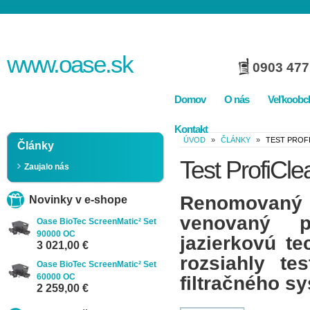
www.
oase
.sk
0903 477
Domov
O nás
Veľkoobc
Kontakt
ÚVOD
»
ČLÁNKY
»
TEST PROF
Články
Test ProfiCl
Zaujalo nás
Renomovaný 
Novinky v e-shope
venovaný p
Oase BioTec ScreenMatic² Set
90000 OC
jazierkovú te
3 021,00 €
rozsiahly t
Oase BioTec ScreenMatic² Set
60000 OC
filtračného s
2 259,00 €