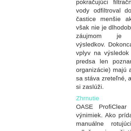
pokračujúci filtr
vody odfiltroval 
častice menšie a
však nie je dlhodo
záujmom je po
výsledkov. Dokon
vplyv na výsledok 
predsa len pozna
organizácie) majú 
sa stáva zreteľné, 
si zaslúži.
Zhrnutie
OASE ProfiClear
výnimiek. Ako príd
manuálne rotujú