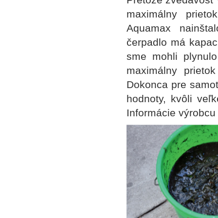
maximálny prieto
Aquamax nainštal
čerpadlo má kapaci
sme mohli plynulo 
maximálny prieto
Dokonca pre samot
hodnoty, kvôli veľ
Informácie výrobcu