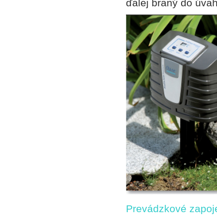
ďalej braný do úvah
Prevádzkové zapojen