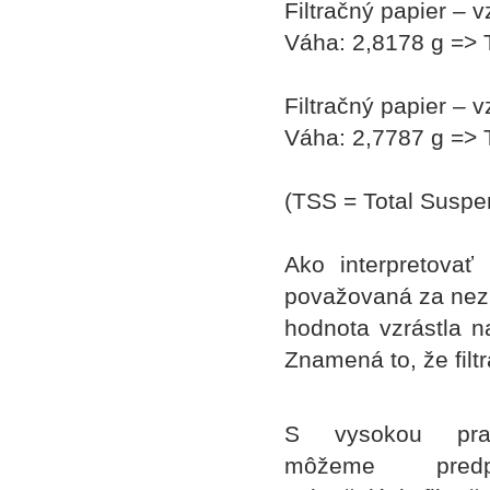
Filtračný papier – 
Váha: 2,8178 g => 
Filtračný papier – 
Váha: 2,7787 g => 
(TSS = Total Suspe
Ako interpretovať
považovaná za nezn
hodnota vzrástla na
Znamená to, že filt
S vysokou prav
môžeme predp