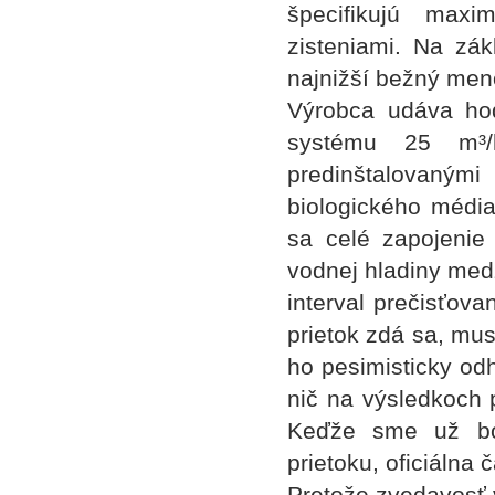
špecifikujú maxi
zisteniami. Na zák
najnižší bežný men
Výrobca udáva hod
systému 25 m³/
predinštalovaný
biologického média
sa celé zapojenie
vodnej hladiny med
interval prečisťova
prietok zdá sa, mus
ho pesimisticky od
nič na výsledkoch p
Keďže sme už bol
prietoku, oficiálna 
Pretože zvedavosť v