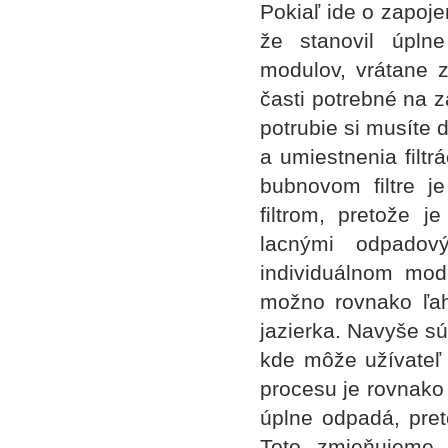
Pokiaľ ide o zapoje
že stanovil úplne
modulov, vrátane z
časti potrebné na 
potrubie si musíte d
a umiestnenia filtr
bubnovom filtre j
filtrom, pretože 
lacnými odpadov
individuálnom mod
možno rovnako ľah
jazierka. Navyše sú
kde môže užívateľ 
procesu je rovnako
úplne odpadá, pret
Toto zmieňujeme 