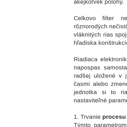
akejkoľvek polohy.
Celkovo filter n
rôznorodých nečistô
vláknitých rias sp
hľadiska konštrukci
Riadiaca elektroni
napospas samosta
radšej uložené v
časmi alebo zmeno
jednotka si to ri
nastaviteľné parame
1. Trvanie
procesu 
Týmto parametrom 