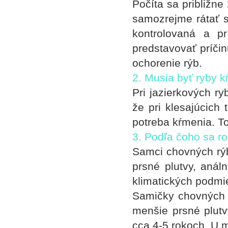
Počíta sa približne
samozrejme rátať 
kontrolovaná a p
predstavovať príčin
ochorenie rýb.
2. Musia byť ryby 
Pri jazierkových r
že pri klesajúcich
potreba kŕmenia. To
3. Podľa čoho sa r
Samci chovných rýb
prsné plutvy, anál
klimatických podmi
Samičky chovných r
menšie prsné plutv
cca 4-5 rokoch. U m