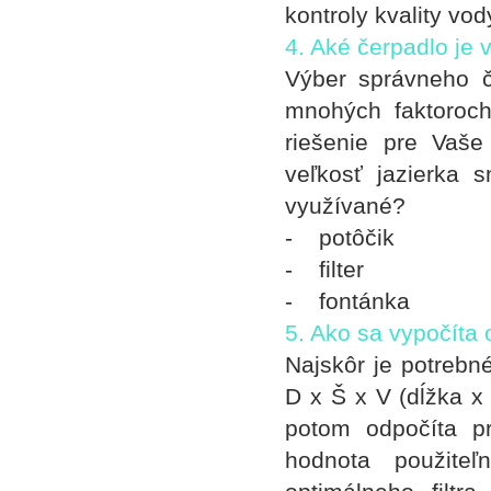
kontroly kvality vo
4. Aké čerpadlo je
Výber správneho č
mnohých faktoroc
riešenie pre Vaše 
veľkosť jazierka 
využívané?
- potôčik
- filter
- fontánka
5. Ako sa vypočíta 
Najskôr je potrebn
D x Š x V (dĺžka x
potom odpočíta pri
hodnota použiteľ