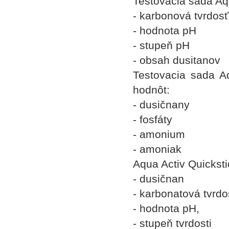
Testovacia sada Aq
- karbonová tvrdosť
- hodnota pH
- stupeň pH
- obsah dusitanov
Testovacia sada A
hodnôt:
- dusičnany
- fosfáty
- amonium
- amoniak
Aqua Activ Quickst
- dusičnan
- karbonatová tvrdo
- hodnota pH,
- stupeň tvrdosti