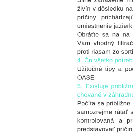
živín v dôsledku n
príčiny prichádz
umiestnenie jazierk
Obráťte sa na na
Vám vhodný filtra
proti riasam zo sor
4. Čo všetko potre
Užitočné tipy a po
OASE
5. Existuje pribli
chované v záhradn
Počíta sa približne
samozrejme rátať 
kontrolovaná a p
predstavovať príčin