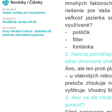
Novinky / Články
mnohých faktoroc
riešenie pre Vaše 
05.05.2018
Vodné rastliny pre koi jazierka
veľkosť jazierka 
29.08.2017
Predĺžená záruka OASE
využívané?
28.11.2016
- potôčik
Easy Garden Control - jednoduchá
kontrola záhradného jazierka
- filter
- fontánka
2. Naozaj pomáhajú
silne ohrievané sl
Áno, ale len proti 
– u vláknitých nit
pretože zhlukuje ri
vyfiltruje. Vhodný 
3. Ako sa dá chrá
poraziť?
Silné zariasenie m