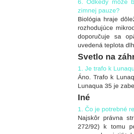
6. Odkedy môže by
zimnej pauze?
Biológia hraje dôle
rozhodujúce mikroo
doporučuje sa op
uvedená teplota dl
Svetlo na záh
1. Je trafo k Luna
Áno. Trafo k Lunaq
Lunaqua 35 je zabe
Iné
1. Čo je potrebné 
Najskôr právna str
272/92) k tomu p