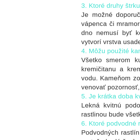
3. Ktoré druhy štrk
Je možné doporuči
vápenca či mramoro
dno nemusí byť k
vytvorí vrstva usade
4. Môžu použité ka
Všetko smerom ku
kremičitanu a kre
vodu. Kameňom zo 
venovať pozornosť, 
5. Je krátka doba k
Lekná kvitnú podo
rastlinou bude všet
6. Ktoré podvodné r
Podvodných rastlín