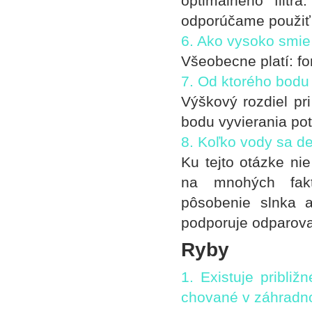
optimálneho filtr
odporúčame použiť 
6. Ako vysoko smie
Všeobecne platí: fo
7. Od ktorého bodu 
Výškový rozdiel pr
bodu vyvierania po
8. Koľko vody sa de
Ku tejto otázke ni
na mnohých fakto
pôsobenie slnka 
podporuje odparova
Ryby
1. Existuje pribli
chované v záhradn