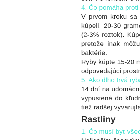
4. Čo pomáha proti
V prvom kroku sa o
kúpeli. 20-30 gramo
(2-3% roztok). Kúpe
pretože inak môžu 
baktérie.
Ryby kúpte 15-20 mi
odpovedajúci prostr
5. Ako dlho trvá r
14 dní na udomácnen
vypustené do kľud
tiež radšej vyvarujt
Rastliny
1. Čo musí byť vše