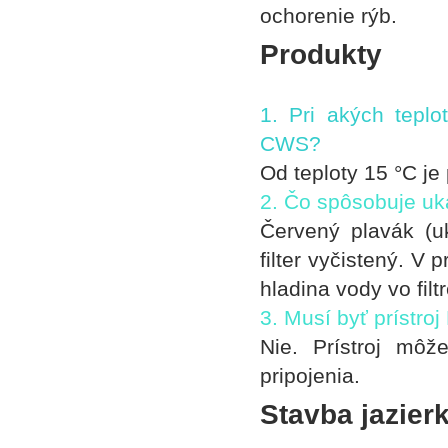
ochorenie rýb.
Produkty
1. Pri akých teplo
CWS?
Od teploty 15 °C j
2. Čo spôsobuje uka
Červený plavák (u
filter vyčistený. V
hladina vody vo fil
3. Musí byť prístro
Nie. Prístroj mô
pripojenia.
Stavba jazier