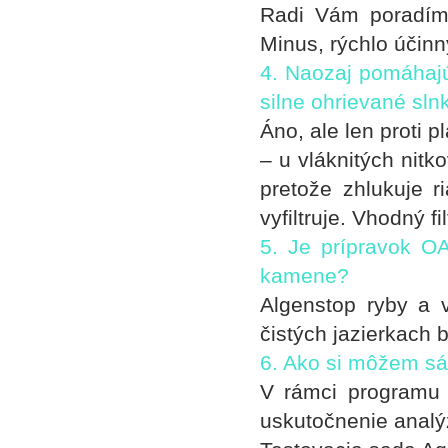
Radi Vám poradíme
Minus, rýchlo účinn
4. Naozaj pomáhajú
silne ohrievané sl
Áno, ale len proti 
– u vláknitých nit
pretože zhlukuje ri
vyfiltruje. Vhodný 
5. Je prípravok OA
kamene?
Algenstop ryby a 
čistých jazierkach b
6. Ako si môžem sá
V rámci programu 
uskutočnenie analý