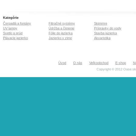
Kategórie
Čerpadlá a fontány
Filtračné systémy
Skimmre
UV lampy
Údržba a čistenie
Prípravky do vody
Svetlo a prúd
Fólie do jazierka
Stavba jazierka
Plávacie jazierko
Jazierko v zime
Akvaristika
Úvod
O nás
Veľkoobchod
E-shop
N
Copyright © 2012 Oase.sk