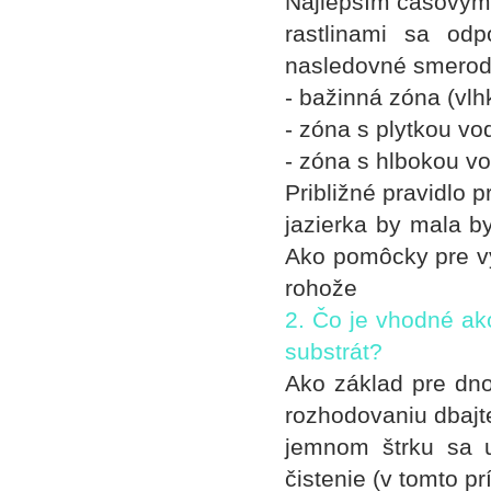
Najlepším časovým 
rastlinami sa odp
nasledovné smerod
- bažinná zóna (vl
- zóna s plytkou v
- zóna s hlbokou v
Približné pravidlo 
jazierka by mala by
Ako pomôcky pre vy
rohože
2. Čo je vhodné ak
substrát?
Ako základ pre dno 
rozhodovaniu dbajte
jemnom štrku sa u
čistenie (v tomto 