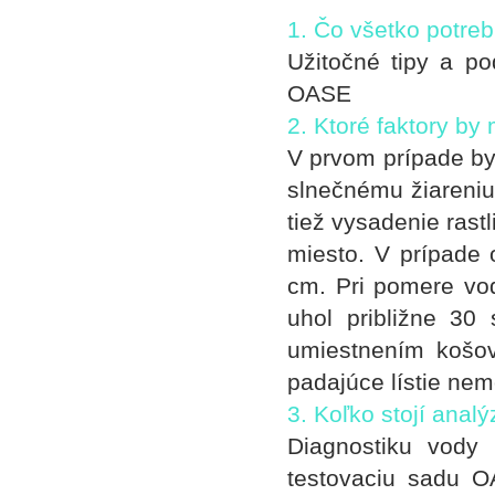
1. Čo všetko potre
Užitočné tipy a po
OASE
2. Ktoré faktory by
V prvom prípade by
slnečnému žiareniu
tiež vysadenie rast
miesto. V prípade
cm. Pri pomere vo
uhol približne 30 
umiestnením košov
padajúce lístie ne
3. Koľko stojí anal
Diagnostiku vody
testovaciu sadu O