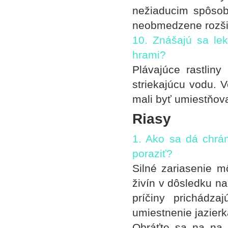
nežiaducim spôsob
neobmedzene rozširo
10. Znášajú sa lek
hrami?
Plávajúce rastlin
striekajúcu vodu. 
mali byť umiestňov
Riasy
1. Ako sa dá chrá
poraziť?
Silné zariasenie m
živín v dôsledku n
príčiny prichádz
umiestnenie jazierk
Obráťte sa na na