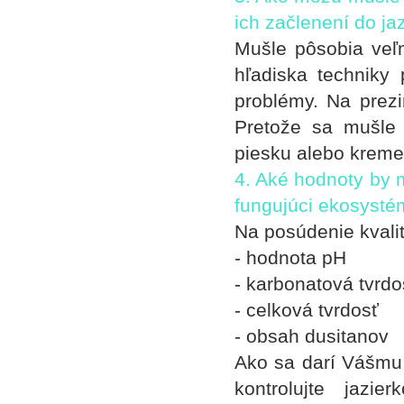
ich začlenení do ja
Mušle pôsobia veľmi
hľadiska techniky 
problémy. Na prezi
Pretože sa mušle 
piesku alebo kreme
4. Aké hodnoty by m
fungujúci ekosyst
Na posúdenie kvali
- hodnota pH
- karbonatová tvrdo
- celková tvrdosť
- obsah dusitanov
Ako sa darí Vášmu 
kontrolujte jazi