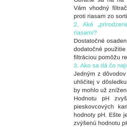
Vám vhodný filtra
proti riasam zo sor
2. Aké „prirodzen
riasami?
Dostatočné osadenie
dodatočné použitie 
filtráciou pomôžu r
3. Ako sa dá čo naj
Jedným z dôvodov 
uhličitej v dôsled
by mohlo už zníže
Hodnotu pH zvyš
pieskovcových ka
hodnoty pH. Ešte je
zvýšenú hodnotu p