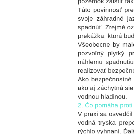
pozemok zaistiť tak
Táto povinnosť pre
svoje záhradné ja
spadnúť. Zrejmé oz
prekážka, ktorá bu
Všeobecne by malo
pozvoľný plytký p
náhlemu spadnutiu 
realizovať bezpečn
Ako bezpečnostné o
ako aj záchytná si
vodnou hladinou.
2. Čo pomáha proti
V praxi sa osvedčil
vodná tryska prepo
rýchlo vyhnaní. Ďa