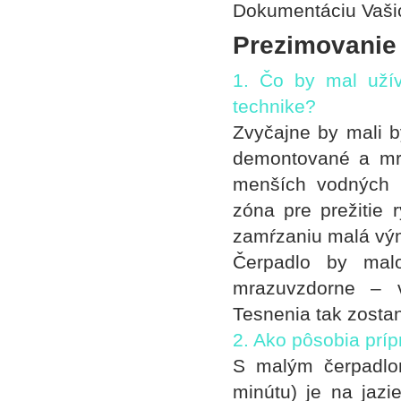
Dokumentáciu Vašic
Prezimovanie
1. Čo by mal užíva
technike?
Zvyčajne by mali b
demontované a mra
menších vodných p
zóna pre prežitie
zamŕzaniu malá vým
Čerpadlo by malo
mrazuvzdorne – 
Tesnenia tak zosta
2. Ako pôsobia prí
S malým čerpadlom
minútu) je na jaz