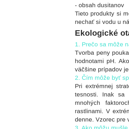
- obsah dusitanov
Tieto produkty si 
nechať si vodu u n
Ekologické o
1. Prečo sa môže na
Tvorba peny pouka
hodnotami pH. Ako
väčšine prípadov j
2. Čím môže byť sp
Pri extrémnej stra
tesnosti. Inak sa
mnohých faktoroc
rastlinami. V extr
denne. Vzorec pre 
3. Ako môžu mušle p