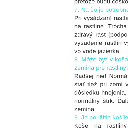
pretože budú čoskor
7. Na čo je potrebn
Pri vysádzaní rast
na rastline. Trocha
zdravý rast (podpo
vysadenie rastlín 
vo vode jazierka.
8. Môže byť v košo
zemina pre rastliny
Radšej nie! Normál
stať tiež pri zemi 
dôsledku hnojenia,
normálny štrk. Ďal
zemina.
9. Je použitie košík
Koše na rastliny