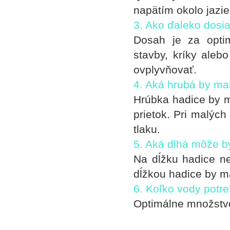
napätím okolo jazier
3. Ako ďaleko dosi
Dosah je za opti
stavby, kríky aleb
ovplyvňovať.
4. Aká hrubá by ma
Hrúbka hadice by m
prietok. Pri malýc
tlaku.
5. Aká dlhá môže b
Na dĺžku hadice n
dĺžkou hadice by m
6. Koľko vody potre
Optimálne množstvo 