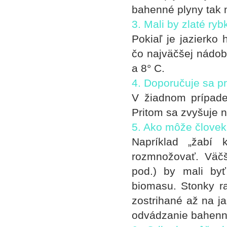
bahenné plyny tak 
3. Mali by zlaté ryb
Pokiaľ je jazierko
čo najväčšej nádob
a 8° C.
4. Doporučuje sa pr
V žiadnom prípade!
Pritom sa zvyšuje 
5. Ako môže človek
Napríklad „žabí
rozmnožovať. Väčši
pod.) by mali byť
biomasu. Stonky ra
zostrihané až na ja
odvádzanie bahenn