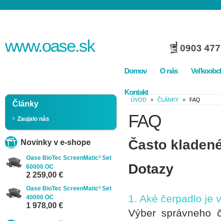
www.
oase
.sk
0903 477
Domov
O nás
Veľkoobc
Kontakt
ÚVOD
»
ČLÁNKY
»
FAQ
Články
FAQ
Zaujalo nás
Často kladené
Novinky v e-shope
Oase BioTec ScreenMatic² Set
Dotazy
60000 OC
2 259,00 €
Oase BioTec ScreenMatic² Set
1. Aké čerpadlo je
40000 OC
1 978,00 €
Výber správneho č